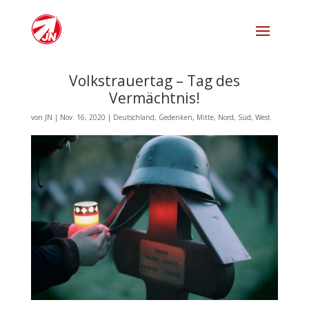
Volkstrauertag – Tag des
Vermächtnis!
von
JN
|
Nov. 16, 2020
|
Deutschland
,
Gedenken
,
Mitte
,
Nord
,
Süd
,
West