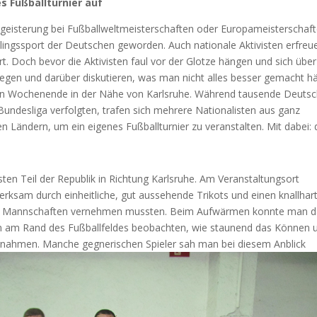
s Fußballturnier auf
egeisterung bei Fußballweltmeisterschaften oder Europameisterschaf
lingssport der Deutschen geworden. Auch nationale Aktivisten erfreu
t. Doch bevor die Aktivisten faul vor der Glotze hängen und sich über
gen und darüber diskutieren, was man nicht alles besser gemacht hä
enen Wochenende in der Nähe von Karlsruhe. Während tausende Deuts
Bundesliga verfolgten, trafen sich mehrere Nationalisten aus ganz
Ländern, um ein eigenes Fußballturnier zu veranstalten. Mit dabei: 
ten Teil der Republik in Richtung Karlsruhe. Am Veranstaltungsort
sam durch einheitliche, gut aussehende Trikots und einen knallhar
den Mannschaften vernehmen mussten. Beim Aufwärmen konnte man 
 am Rand des Fußballfeldes beobachten, wie staunend das Können 
nahmen. Manche gegnerischen Spieler sah man bei diesem Anblick