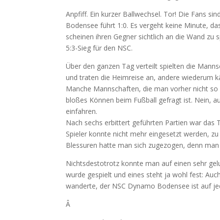
Anpfiff. Ein kurzer Ballwechsel. Tor! Die Fans s
Bodensee führt 1:0. Es vergeht keine Minute, da
scheinen ihren Gegner sichtlich an die Wand zu s
5:3-Sieg für den NSC.
Über den ganzen Tag verteilt spielten die Mannsch
und traten die Heimreise an, andere wiederum k
Manche Mannschaften, die man vorher nicht so s
bloßes Können beim Fußball gefragt ist. Nein,
einfahren.
Nach sechs erbittert geführten Partien war das T
Spieler konnte nicht mehr eingesetzt werden, zu 
Blessuren hatte man sich zugezogen, denn man w
Nichtsdestotrotz konnte man auf einen sehr gel
wurde gespielt und eines steht ja wohl fest: A
wanderte, der NSC Dynamo Bodensee ist auf jede
Â