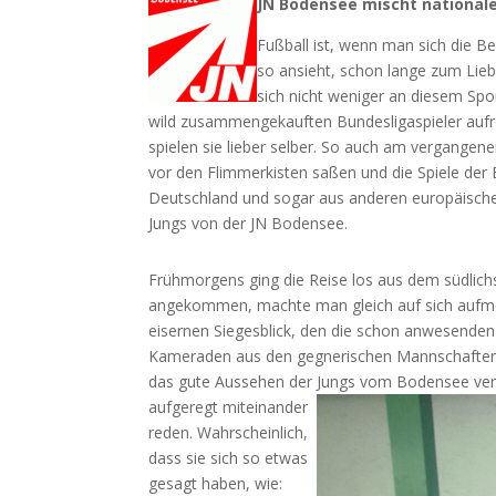
JN Bodensee mischt nationale
Fußball ist, wenn man sich die B
so ansieht, schon lange zum Lieb
sich nicht weniger an diesem Spor
wild zusammengekauften Bundesligaspieler aufre
spielen sie lieber selber. So auch am vergang
vor den Flimmerkisten saßen und die Spiele der 
Deutschland und sogar aus anderen europäischen 
Jungs von der JN Bodensee.
Frühmorgens ging die Reise los aus dem südlichs
angekommen, machte man gleich auf sich aufmerk
eisernen Siegesblick, den die schon anwesen
Kameraden aus den gegnerischen Mannschaften
das gute Aussehen der Jungs vom Bodensee ver
aufgeregt miteinander
reden. Wahrscheinlich,
dass sie sich so etwas
gesagt haben, wie: