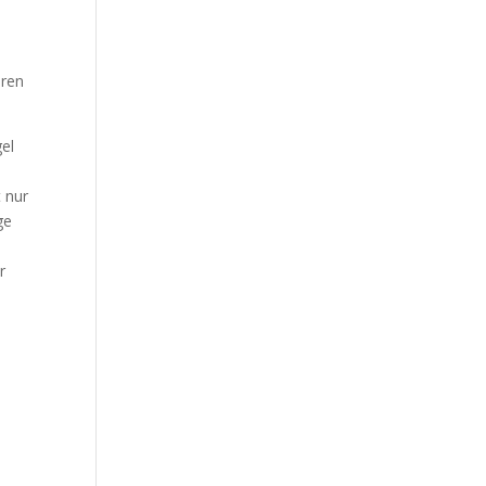
aren
gel
 nur
ge
r