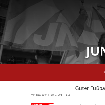
JU
Guter Fußbal
von
Redaktion
|
Feb. 7, 2011
|
Süd