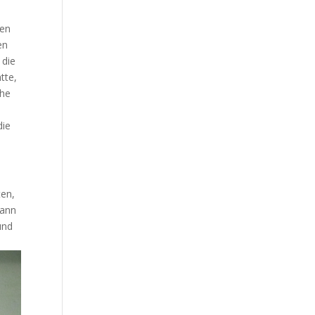
ten
en
 die
tte,
che
die
ten,
dann
und