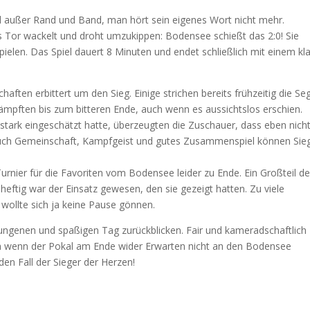
ind außer Rand und Band, man hört sein eigenes Wort nicht mehr.
s Tor wackelt und droht umzukippen: Bodensee schießt das 2:0! Sie
pielen. Das Spiel dauert 8 Minuten und endet schließlich mit einem kl
aften erbittert um den Sieg. Einige strichen bereits frühzeitig die Se
ämpften bis zum bitteren Ende, auch wenn es aussichtslos erschien.
tark eingeschätzt hatte, überzeugten die Zuschauer, dass eben nicht
 auch Gemeinschaft, Kampfgeist und gutes Zusammenspiel können Sie
urnier für die Favoriten vom Bodensee leider zu Ende. Ein Großteil de
heftig war der Einsatz gewesen, den sie gezeigt hatten. Zu viele
ollte sich ja keine Pause gönnen.
ungenen und spaßigen Tag zurückblicken. Fair und kameradschaftlich
uch wenn der Pokal am Ende wider Erwarten nicht an den Bodensee
n Fall der Sieger der Herzen!