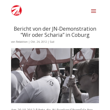
Bericht von der JN-Demonstration
“Wir oder Scharia” in Coburg
von
Redaktion
|
Okt. 24, 2012
|
Süd
Am 20.10.2012 führte die JN Franken/Oberpfalz ihre