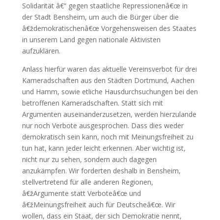
Solidarität â€“ gegen staatliche Repressionenâ€œ in
der Stadt Bensheim, um auch die Bürger über die
â€ždemokratischenâ€œ Vorgehensweisen des Staates
in unserem Land gegen nationale Aktivisten
aufzuklären.
Anlass hierfür waren das aktuelle Vereinsverbot für drei
Kameradschaften aus den Städten Dortmund, Aachen
und Hamm, sowie etliche Hausdurchsuchungen bei den
betroffenen Kameradschaften. Statt sich mit
Argumenten auseinanderzusetzen, werden hierzulande
nur noch Verbote ausgesprochen. Dass dies weder
demokratisch sein kann, noch mit Meinungsfreiheit zu
tun hat, kann jeder leicht erkennen. Aber wichtig ist,
nicht nur zu sehen, sondern auch dagegen
anzukämpfen. Wir forderten deshalb in Bensheim,
stellvertretend für alle anderen Regionen,
â€žArgumente statt Verboteâ€œ und
â€žMeinungsfreiheit auch für Deutscheâ€œ. Wir
wollen, dass ein Staat, der sich Demokratie nennt,