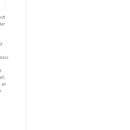
nft
der
uf
 dass
t
ieß
s an
r