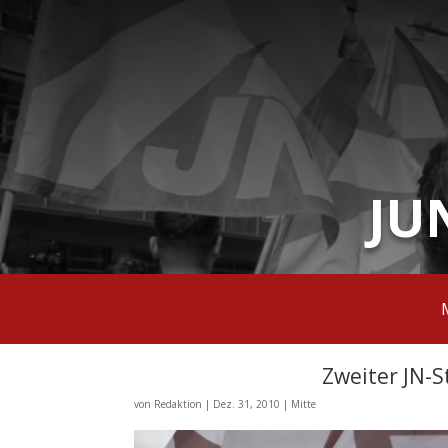
JU
Zweiter JN-
von
Redaktion
|
Dez. 31, 2010
|
Mitte