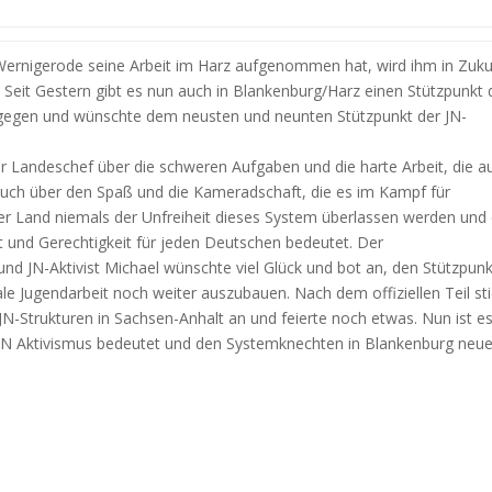
Wernigerode seine Arbeit im Harz aufgenommen hat, wird ihm in Zuku
. Seit Gestern gibt es nun auch in Blankenburg/Harz einen Stützpunkt 
ugegen und wünschte dem neusten und neunten Stützpunkt der JN-
der Landeschef über die schweren Aufgaben und die harte Arbeit, die a
auch über den Spaß und die Kameradschaft, die es im Kampf für
nser Land niemals der Unfreiheit dieses System überlassen werden und
it und Gerechtigkeit für jeden Deutschen bedeutet. Der
nd JN-Aktivist Michael wünschte viel Glück und bot an, den Stützpunk
ale Jugendarbeit noch weiter auszubauen. Nach dem offiziellen Teil st
N-Strukturen in Sachsen-Anhalt an und feierte noch etwas. Nun ist e
JN Aktivismus bedeutet und den Systemknechten in Blankenburg neue