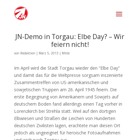
JN-Demo in Torgau: Elbe Day? – Wir
feiern nicht!
von
Redaktion
|
März 5, 2013
|
Mitte
Im April wird die Stadt Torgau wieder den “Elbe Day”
und damit das für die Weltpresse sorgsam inszenierte
Zusammentreffen von US-amerikanischen und
sowjetischen Truppen am 26. April 1945 feiern. Die
erste Begegnung von Amerikanern und Sowjets auf
deutschem Boden fand allerdings einen Tag vorher in
Lorenzkirch bei Strehla statt. Weil auf den dortigen
Elbwiesen und Straßen die Leichen von Hunderten
deutschen Zivilisten lagen, erachtete man diesen Ort
jedoch als ungeeignet für heroische Fotoaufnahmen
und wich nach Torgau aus.