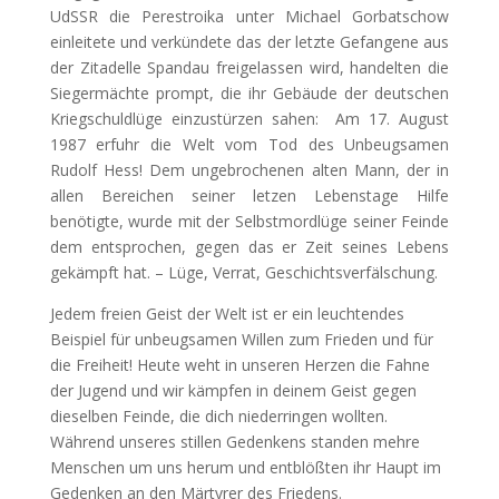
UdSSR die Perestroika unter Michael Gorbatschow
einleitete und verkündete das der letzte Gefangene aus
der Zitadelle Spandau freigelassen wird, handelten die
Siegermächte prompt, die ihr Gebäude der deutschen
Kriegschuldlüge einzustürzen sahen: Am 17. August
1987 erfuhr die Welt vom Tod des Unbeugsamen
Rudolf Hess! Dem ungebrochenen alten Mann, der in
allen Bereichen seiner letzen Lebenstage Hilfe
benötigte, wurde mit der Selbstmordlüge seiner Feinde
dem entsprochen, gegen das er Zeit seines Lebens
gekämpft hat. – Lüge, Verrat, Geschichtsverfälschung.
Jedem freien Geist der Welt ist er ein leuchtendes
Beispiel für unbeugsamen Willen zum Frieden und für
die Freiheit! Heute weht in unseren Herzen die Fahne
der Jugend und wir kämpfen in deinem Geist gegen
dieselben Feinde, die dich niederringen wollten.
Während unseres stillen Gedenkens standen mehre
Menschen um uns herum und entblößten ihr Haupt im
Gedenken an den Märtyrer des Friedens.