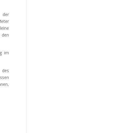
l der
Meter
eine
d den
ng im
r des
assen
hnen,