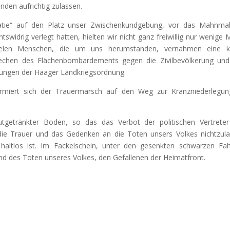
den aufrichtig zulassen.
atie“ auf den Platz unser Zwischenkundgebung, vor das Mahnma
tswidrig verlegt hatten, hielten wir nicht ganz freiwillig nur wenige 
ielen Menschen, die um uns herumstanden, vernahmen eine kl
rechen des Flächenbombardements gegen die Zivilbevölkerung un
mungen der Haager Landkriegsordnung.
rmiert sich der Trauermarsch auf den Weg zur Kranzniederlegu
lutgetränkter Boden, so das das Verbot der politischen Vertrete
 die Trauer und das Gedenken an die Toten unsers Volkes nichtzul
 haltlos ist. Im Fackelschein, unter den gesenkten schwarzen Fa
land des Toten unseres Volkes, den Gefallenen der Heimatfront.