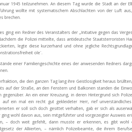
anuar 1945 teilzunehmen. An diesem Tag wurde die Stadt an der El
sführung wollte mit systematischem Abschlachten von der Luft aus
es brechen.
 ging ein Redner des Veranstalters der „Initiative gegen das Verge
chdem die Polizei mitteilte, dass antideutsche Staatsterroristen Ha
kierten, legte diese kurzerhand und ohne jegliche Rechtsgrundlag
strationsfreiheit oleˋ.
tände einer Familiengeschichte eines der anwesenden Redners darg
nnen.
erfraktion, die den ganzen Tag lang ihre Geistlosigkeit heraus brüllten
chts auf der Straße, an den Fenstern und Balkonen standen die Einw
n gegenüber. An ein einer Kreuzung, in deren Hintergrund sich Polize
uf ein mal ein recht gut gekleideter Herr, rief unverständliche
erierten er soll sich doch gesittet verhalten, gab er sich als auserwä
r ging wohl davon aus, sein mitgeführter und vorgezeigter Ausweis er
ken, – doch weit gefehlt, dann musste er erkennen, es gibt wohl
setz der Alliierten, – nämlich Polizeibeamte, die ihrem Berufs