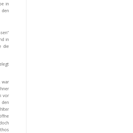
be in
, den
ssen“
nd in
e die
elegt
, war
ohner
i vor
s den
hlter
öffne
 doch
ethos