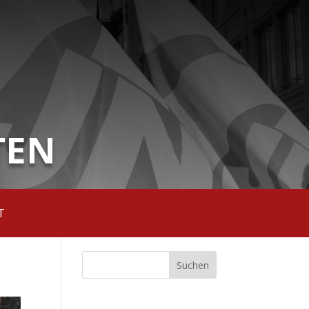
TEN
T