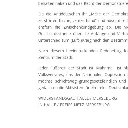
behalten haben und das Recht der Demonstrieren
Da die Antideutschen ihr „Meile der Demokr
zerstörten Kirche, „kurzerhand“ und absolut rech
entfern die Zwischenkundgebung ab. Die v
Geschichtsstunde über die Anfänge und Verb
Unterschied zum (Luft-)Krieg nach den Bestim
Nach diesem beeindruckenden Redebetrag fo
Zentrum der Stadt.
Jeder Fußbreit der Stadt ist Mahnmal, ist b
Volksverrates, das der Nationalen Opposition
möchte schlichtweg grundgesetzfeindlich und
gedachten die Aktivisten für ein freies Deutsch
WIDERSTANDSGAU HALLE / MERSEBURG
JN HALLE / FREIES NETZ MERSEBURG