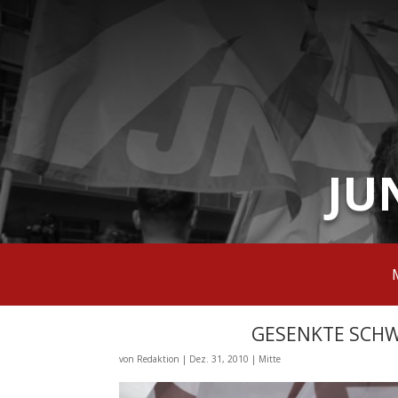
JU
GESENKTE SCHW
von
Redaktion
|
Dez. 31, 2010
|
Mitte