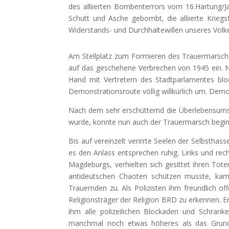
des alliierten Bombenterrors vom 16.Hartung/J
Schutt und Asche gebombt, die alliierte Krieg
Widerstands- und Durchhaltewillen unseres Volk
Am Stellplatz zum Formieren des Trauermarsches
auf das geschehene Verbrechen von 1945 ein. Na
Hand mit Vertretern des Stadtparlamentes bloc
Demonstrationsroute völlig willkürlich um. Demon
Nach dem sehr erschütternd die Überlebensums
wurde, konnte nun auch der Trauermarsch begi
Bis auf vereinzelt verirrte Seelen der Selbsthass
es den Anlass entsprechen ruhig. Links und re
Magdeburgs, verhielten sich gesittet ihren Tote
antideutschen Chaoten schützen musste, kam a
Trauernden zu. Als Polizisten ihm freundlich off
Religionsträger der Religion BRD zu erkennen. E
ihm alle polizeilichen Blockaden und Schran
manchmal noch etwas höheres als das Grundge