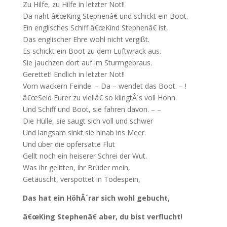
Zu Hilfe, zu Hilfe in letzter Not!!
Da naht â€œKing Stephenâ€ und schickt ein Boot.
Ein englisches Schiff â€œKind Stephenâ€ ist,
Das englischer Ehre wohl nicht vergißt.
Es schickt ein Boot zu dem Luftwrack aus.
Sie jauchzen dort auf im Sturmgebraus.
Gerettet! Endlich in letzter Not!!
Vom wackern Feinde. – Da – wendet das Boot. – !
â€œSeid Eurer zu viel!â€ so klingtÂ´s voll Hohn.
Und Schiff und Boot, sie fahren davon. – –
Die Hülle, sie saugt sich voll und schwer
Und langsam sinkt sie hinab ins Meer.
Und über die opfersatte Flut
Gellt noch ein heiserer Schrei der Wut.
Was ihr gelitten, ihr Brüder mein,
Getäuscht, verspottet in Todespein,
Das hat ein HöhÂ´rar sich wohl gebucht,
â€œKing Stephenâ€ aber, du bist verflucht!