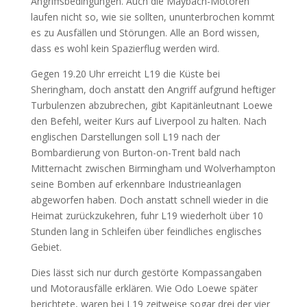
Angriffsbedingungen. Auch die Maybach-Motoren
laufen nicht so, wie sie sollten, ununterbrochen kommt
es zu Ausfällen und Störungen. Alle an Bord wissen,
dass es wohl kein Spazierflug werden wird.
Gegen 19.20 Uhr erreicht L19 die Küste bei
Sheringham, doch anstatt den Angriff aufgrund heftiger
Turbulenzen abzubrechen, gibt Kapitänleutnant Loewe
den Befehl, weiter Kurs auf Liverpool zu halten. Nach
englischen Darstellungen soll L19 nach der
Bombardierung von Burton-on-Trent bald nach
Mitternacht zwischen Birmingham und Wolverhampton
seine Bomben auf erkennbare Industrieanlagen
abgeworfen haben. Doch anstatt schnell wieder in die
Heimat zurückzukehren, fuhr L19 wiederholt über 10
Stunden lang in Schleifen über feindliches englisches
Gebiet.
Dies lässt sich nur durch gestörte Kompassangaben
und Motorausfälle erklären. Wie Odo Loewe später
berichtete, waren bei L19 zeitweise sogar drei der vier