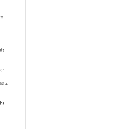
em
adt
der
es 2.
cht