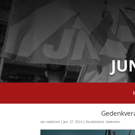
JU
Gedenkvera
von
redaktion
|
Jan. 27, 2024
|
Deutschland
,
Gedenken