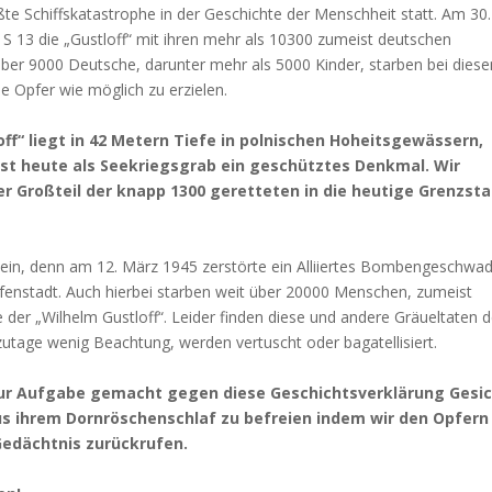
ßte Schiffskatastrophe in der Geschichte der Menschheit statt. Am 30.
S 13 die „Gustloff“ mit ihren mehr als 10300 zumeist deutschen
Über 9000 Deutsche, darunter mehr als 5000 Kinder, starben bei dies
ile Opfer wie möglich zu erzielen.
f“ liegt in 42 Metern Tiefe in polnischen Hoheitsgewässern,
d ist heute als Seekriegsgrab ein geschütztes Denkmal. Wir
 Großteil der knapp 1300 geretteten in die heutige Grenzst
i sein, denn am 12. März 1945 zerstörte ein Alliiertes Bombengeschwa
fenstadt. Auch hierbei starben weit über 20000 Menschen, zumeist
de der „Wilhelm Gustloff“. Leider finden diese und andere Gräueltaten d
utage wenig Beachtung, werden vertuscht oder bagatellisiert.
 zur Aufgabe gemacht gegen diese Geschichtsverklärung Gesi
us ihrem Dornröschenschlaf zu befreien indem wir den Opfern
Gedächtnis zurückrufen.