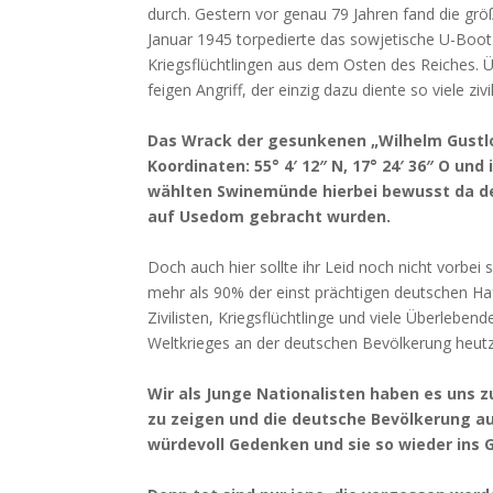
durch. Gestern vor genau 79 Jahren fand die grö
Januar 1945 torpedierte das sowjetische U-Boot 
Kriegsflüchtlingen aus dem Osten des Reiches. 
feigen Angriff, der einzig dazu diente so viele ziv
Das Wrack der gesunkenen „Wilhelm Gustlof
Koordinaten: 55° 4′ 12″ N, 17° 24′ 36″ O un
wählten Swinemünde hierbei bewusst da der
auf Usedom gebracht wurden.
Doch auch hier sollte ihr Leid noch nicht vorbe
mehr als 90% der einst prächtigen deutschen Ha
Zivilisten, Kriegsflüchtlinge und viele Überleben
Weltkrieges an der deutschen Bevölkerung heutz
Wir als Junge Nationalisten haben es uns
zu zeigen und die deutsche Bevölkerung a
würdevoll Gedenken und sie so wieder ins 