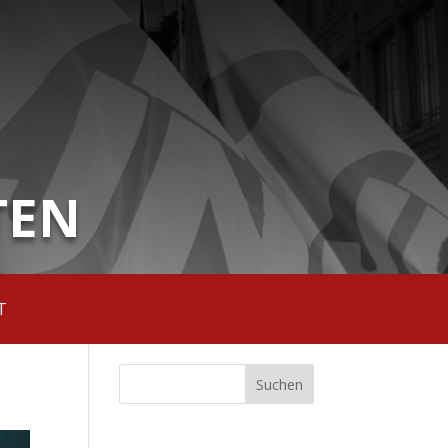
TEN
T