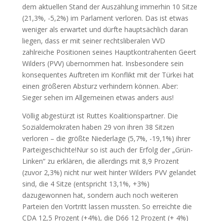
dem aktuellen Stand der Auszählung immerhin 10 Sitze
(21,3%, -5,2%) im Parlament verloren. Das ist etwas
weniger als erwartet und dürfte hauptsächlich daran
liegen, dass er mit seiner rechtsliberalen VVD
zahlreiche Positionen seines Hauptkontrahenten Geert
Wilders (PVV) übernommen hat. Insbesondere sein
konsequentes Auftreten im Konflikt mit der Türkei hat
einen größeren Absturz verhindern können. Aber:
Sieger sehen im Allgemeinen etwas anders aus!
Völlig abgestürzt ist Ruttes Koalitionspartner. Die
Sozialdemokraten haben 29 von ihren 38 Sitzen
verloren – die größte Niederlage (5,7%, -19,1%) ihrer
Parteigeschichte!
Nur so ist auch der Erfolg der „Grün-
Linken“ zu erklären, die allerdings mit 8,9 Prozent
(zuvor 2,3%) nicht nur weit hinter Wilders PVV gelandet
sind, die 4 Sitze (entspricht 13,1%, +3%)
dazugewonnen hat, sondern auch noch weiteren
Parteien den Vortritt lassen mussten. So erreichte die
CDA 12,5 Prozent (+4%), die D66 12 Prozent (+ 4%)