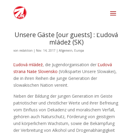
Unsere Gäste [our guests] : Ľudová
mládež (SK)
von
redaktion
|
Nov. 14, 2017
|
Allgemein
,
Europa
Ľudová mládež
, die Jugendorganisation der
Ľudová
strana Naše Slovensko
(Volkspartei Unsere Slowakei),
die in ihren Reihen die junge Generation der
slowakischen Nation vereint.
Neben der Bildung der jungen Generation im Geiste
patriotischer und christlicher Werte und ihrer Befreiung
vom Einfluss von Dekadenz und moralischem Verfall,
gehören auch Naturschutz, Förderung von geistigem
und körperlichem Wachstum, sowie die Bekämpfung
der Verbreitung von Alkohol und Drogenabhängigkeit