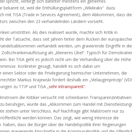
 spricht, verbirgt sich dahinter meistens ein geheimes
bekannt ist, weil die Enthüllungsplattform „Wikileaks“ dazu
 sich mit TiSA (Trade in Services Agreement), dem Abkommen, dass di
ktors zwischen den 23 verhandelnden Ländern vorsieht.
en umstritten. Als dies realisiert wurde, machte sich Kritik in
cht der Tatsache, dass seit Jahren hinter dem Rücken der europäische
handelsabkommen verhandelt werden, um gravierende Eingriffe in di
Zollschrankenauflösung als „kleineres Übel“.
Typisch für Demokratien
nn. Bei TiSA geht es jedoch nicht um die Verhandlung über die Höhe
emminsse. Konkreter gesagt, handelt es sich dabei um
einen Sektor oder die Privilegierung heimischer Unternehmen, die
rechtler Markus Krajewski fordert deshalb ein „Vielaugenprinzip“ (VDI
dlungen zu TTIP und TiSA „
sehr intransparent
“.
stroem die Kritiker versucht mit scheinbaren Transparenzinitiativen
zu beruhigen, wurde das „Abkommen zum Handel mit Dienstleistung
te stehen unter Verschluss. Auf Nachfrage gibt Malstroem nur zu
öffentlicht werden können. Das zeigt, wie wenig Interesse die
 haben, dass die Bürger über die Handelspolitik ihrer Regierungen
mmen gravierende Einschnitte in die Kommunalpolitik und die öffentli