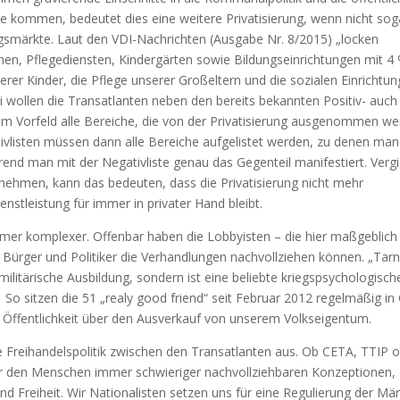
de kommen, bedeutet dies eine weitere Privatisierung, wenn nicht sog
ungsmärkte. Laut den VDI-Nachrichten (Ausgabe Nr. 8/2015) „locken
imen, Pflegediensten, Kindergärten sowie Bildungseinrichtungen mit 4
serer Kinder, die Pflege unserer Großeltern und die sozialen Einrichtu
i wollen die Transatlanten neben den bereits bekannten Positiv- auch
s im Vorfeld alle Bereiche, die von der Privatisierung ausgenommen w
tivlisten müssen dann alle Bereiche aufgelistet werden, zu denen man
rend man mit der Negativliste genau das Gegenteil manifestiert. Vergi
unehmen, kann das bedeuten, dass die Privatisierung nicht mehr
nstleistung für immer in privater Hand bleibt.
r komplexer. Offenbar haben die Lobbyisten – die hier maßgeblich 
s Bürger und Politiker die Verhandlungen nachvollziehen können. „Tar
militärische Ausbildung, sondern ist eine beliebte kriegspsychologisch
So sitzen die 51 „realy good friend“ seit Februar 2012 regelmäßig in
Öffentlichkeit über den Ausverkauf von unserem Volkseigentum.
e Freihandelspolitik zwischen den Transatlanten aus. Ob CETA, TTIP 
r den Menschen immer schwieriger nachvollziehbaren Konzeptionen,
 Freiheit. Wir Nationalisten setzen uns für eine Regulierung der Mä