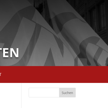
TEN
T