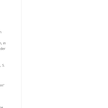
e
n
e
, in
 der
, S.
en“
che