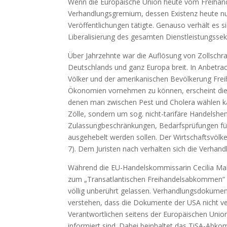
Wenn die Europäische Union heute vom Freihandel
Verhandlungsgremium, dessen Existenz heute nur 
Veröffentlichungen tätigte. Genauso verhält es
Liberalisierung des gesamten Dienstleistungsse
Über Jahrzehnte war die Auflösung von Zollschrank
Deutschlands und ganz Europa breit. In Anbetra
Völker und der amerikanischen Bevölkerung Frei
Ökonomien vornehmen zu können, erscheint die 
denen man zwischen Pest und Cholera wählen ka
Zölle, sondern um sog. nicht-tarifäre Handelsh
Zulassungbeschränkungen, Bedarfsprüfungen für 
ausgehebelt werden sollen. Der Wirtschaftsvölker
7). Dem Juristen nach verhalten sich die Verhan
Während die EU-Handelskommissarin Cecilia Malm
zum „Transatlantischen Freihandelsabkommen“ 
völlig unberührt gelassen. Verhandlungsdokumen
verstehen, dass die Dokumente der USA nicht ver
Verantwortlichen seitens der Europäischen Union
informiert sind. Dabei beinhaltet das TiSA-Abko