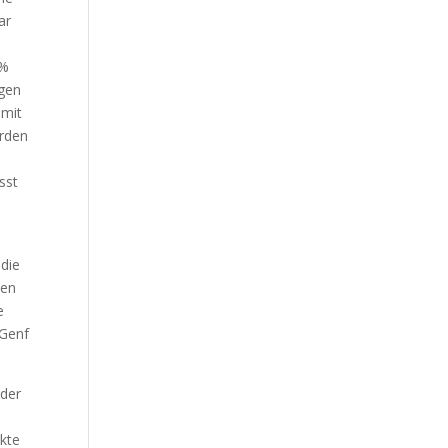
ar
 %
ngen
 mit
erden
sst
die
nen
e
 Genf
oder
rkte