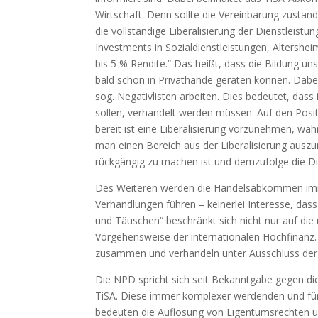
Wirtschaft. Denn sollte die Vereinbarung zustan
die vollständige Liberalisierung der Dienstleist
Investments in Sozialdienstleistungen, Altershe
bis 5 % Rendite.“ Das heißt, dass die Bildung un
bald schon in Privathände geraten können. Dabe
sog. Negativlisten arbeiten. Dies bedeutet, das
sollen, verhandelt werden müssen. Auf den Posi
bereit ist eine Liberalisierung vorzunehmen, wäh
man einen Bereich aus der Liberalisierung ausz
rückgängig zu machen ist und demzufolge die Die
Des Weiteren werden die Handelsabkommen imme
Verhandlungen führen – keinerlei Interesse, das
und Täuschen“ beschränkt sich nicht nur auf die 
Vorgehensweise der internationalen Hochfinanz. 
zusammen und verhandeln unter Ausschluss der 
Die NPD spricht sich seit Bekanntgabe gegen di
TiSA. Diese immer komplexer werdenden und fü
bedeuten die Auflösung von Eigentumsrechten und