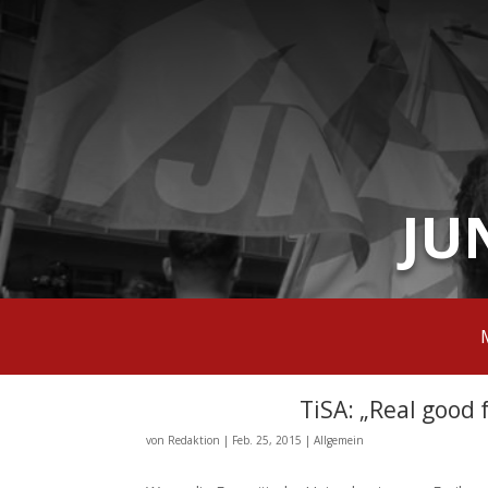
JU
TiSA: „Real good
von
Redaktion
|
Feb. 25, 2015
|
Allgemein