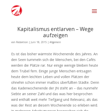
Kapitalismus entlarven – Wege
aufzeigen
von
Redaktion
|
Juni 18, 2015
|
Allgemein
Es ist das bisher wärmste Wochenende des Jahres. An
den Seen tummeln sich die Menschen, bei den Cafés
werden die Plätze rar. Nur einige wenige bleiben heute
dem Trubel fern. Einige junge Menschen entsagen
heute dem leichten Leben und vollen Plätzen der
ohnehin schon immer maßlos überfüllten Städte. Denn
das Kaderwochenende der JN steht an – das nunmehr
Siebte an seiner Zahl und das was hier besprochen
wird enthält weit mehr Tiefgang und Relevanz, als das
was der Rest an diesem Wochenende so erleben wird.
In mehreren Arbeitsgruppen besprechen sich die