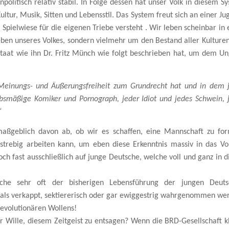
npolitisch relativ stabil. In Folge dessen hat unser Volk in diesem S
ltur, Musik, Sitten und Lebensstil. Das System freut sich an einer Ju
s Spielwiese für die eigenen Triebe versteht . Wir leben scheinbar in 
eben unseres Volkes, sondern vielmehr um den Bestand aller Kulture
Staat wie ihn Dr. Fritz Münch wie folgt beschrieben hat, um dem Un
 Meinungs- und Äußerungsfreiheit zum Grundrecht hat und in dem 
erbsmäßige Komiker und Pornograph, jeder Idiot und jedes Schwein, 
“
aßgeblich davon ab, ob wir es schaffen, eine Mannschaft zu fo
lstrebig arbeiten kann, um eben diese Erkenntnis massiv in das Vo
och fast ausschließlich auf junge Deutsche, welche voll und ganz in d
che sehr oft der bisherigen Lebensführung der jungen Deuts
r als verkappt, sektiererisch oder gar ewiggestrig wahrgenommen we
revolutionären Wollens!
r Wille, diesem Zeitgeist zu entsagen? Wenn die BRD-Gesellschaft k