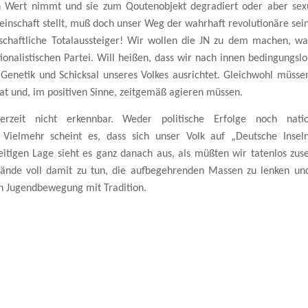
 Wert nimmt und sie zum Qoutenobjekt degradiert oder aber sex
inschaft stellt, muß doch unser Weg der wahrhaft revolutionäre sein
schaftliche Totalaussteiger! Wir wollen die JN zu dem machen, wa
onalistischen Partei. Will heißen, dass wir nach innen bedingungslo
, Genetik und Schicksal unseres Volkes ausrichtet. Gleichwohl müsse
t und, im positiven Sinne, zeitgemäß agieren müssen.
rzeit nicht erkennbar. Weder politische Erfolge noch natio
Vielmehr scheint es, dass sich unser Volk auf „Deutsche Insel
eitigen Lage sieht es ganz danach aus, als müßten wir tatenlos zus
Hände voll damit zu tun, die aufbegehrenden Massen zu lenken un
en Jugendbewegung mit Tradition.