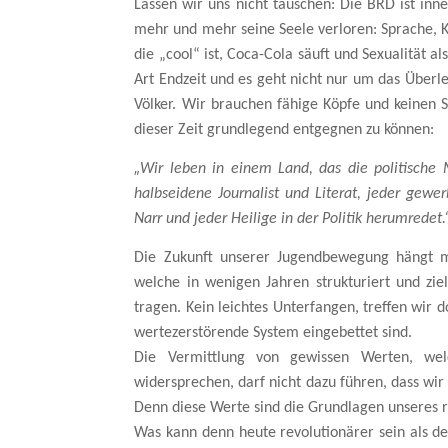
Lassen wir uns nicht täuschen: Die BRD ist inne
mehr und mehr seine Seele verloren: Sprache, Ku
die „cool“ ist, Coca-Cola säuft und Sexualität al
Art Endzeit und es geht nicht nur um das Überl
Völker. Wir brauchen fähige Köpfe und keinen 
dieser Zeit grundlegend entgegnen zu können:
„
Wir leben in einem Land, das die politische
halbseidene Journalist und Literat, jeder gew
Narr und jeder Heilige in der Politik herumredet.
Die Zukunft unserer Jugendbewegung hängt m
welche in wenigen Jahren strukturiert und zie
tragen. Kein leichtes Unterfangen, treffen wir d
wertezerstörende System eingebettet sind.
Die Vermittlung von gewissen Werten, wel
widersprechen, darf nicht dazu führen, dass wi
Denn diese Werte sind die Grundlagen unseres 
Was kann denn heute revolutionärer sein als de