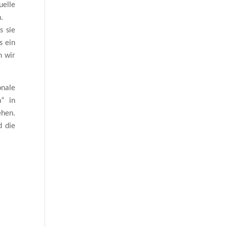
uelle
.
s sie
s ein
n wir
nale
n“ in
ehen.
d die