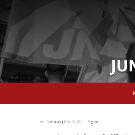
JU
von
Redaktion
|
Dez. 10, 2014
|
Allgemein