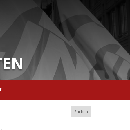
TEN
T