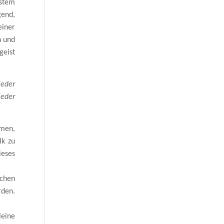
ystem
gend,
einer
n und
geist
jeder
jeder
rmen,
lk zu
ieses
chen
rden.
leine