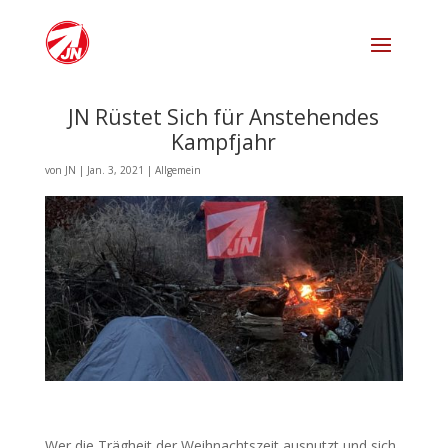
JN Rüstet Sich für Anstehendes
Kampfjahr
von
JN
|
Jan. 3, 2021
|
Allgemein
Wer die Trägheit der Weihnachtszeit ausnutzt und sich