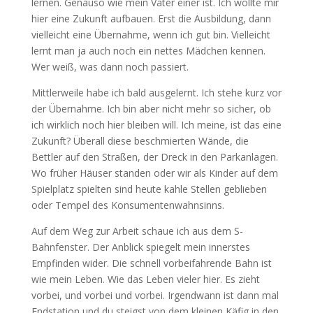
lernen. Genauso wie mein Vater einer ist. Ich wollte mir
hier eine Zukunft aufbauen. Erst die Ausbildung, dann
vielleicht eine Übernahme, wenn ich gut bin. Vielleicht
lernt man ja auch noch ein nettes Mädchen kennen.
Wer weiß, was dann noch passiert.
Mittlerweile habe ich bald ausgelernt. Ich stehe kurz vor
der Übernahme. Ich bin aber nicht mehr so sicher, ob
ich wirklich noch hier bleiben will. Ich meine, ist das eine
Zukunft? Überall diese beschmierten Wände, die
Bettler auf den Straßen, der Dreck in den Parkanlagen.
Wo früher Häuser standen oder wir als Kinder auf dem
Spielplatz spielten sind heute kahle Stellen geblieben
oder Tempel des Konsumentenwahnsinns.
Auf dem Weg zur Arbeit schaue ich aus dem S-
Bahnfenster. Der Anblick spiegelt mein innerstes
Empfinden wider. Die schnell vorbeifahrende Bahn ist
wie mein Leben. Wie das Leben vieler hier. Es zieht
vorbei, und vorbei und vorbei. Irgendwann ist dann mal
Endstation und du steigst von dem kleinen Käfig in den