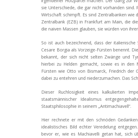
irgendeiner Holzpartei machen. Der Gang zur W
sie Unterschiede, die gar nicht vorhanden sind. 
Wirtschaft schimpft. Es sind Zentralbanken wie d
Zentralbank (EZB) in Frankfurt am Main, die di
die naiven Massen glauben, sie würden von ihren 
So ist auch bezeichnend, dass der italienische
Cesare Borgia als Vorzeige-Fürsten benennt. Die
bekannt, der sich nicht selten Zwänge und Ty
hierbei zu Helden gemacht, sowie es in den
Fürsten wie Otto von Bismarck, Friedrich der
dabei zu entehren und niederzumachen. Das Sch
Dieser Ruchlosigkeit eines kalkulierten 
staatsmännischer Idealismus entgegengehal
Staatsphilosophie in seinem „Antimachiavell“.
Hier rechnete er mit den schnöden Gedanken 
idealistisches Bild echter Veredelung entgege
bevor er, wie es Machiavelli getan hat, sich 