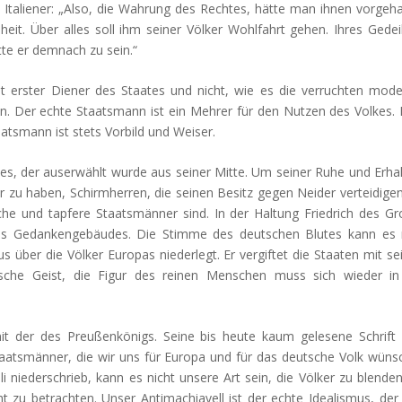
 Italiener: „Also, die Wahrung des Rechtes, hätte man ihnen vorgeha
eit. Über alles soll ihm seiner Völker Wohlfahrt gehen. Ihres Gede
te er demnach zu sein.“
hst erster Diener des Staates und nicht, wie es die verruchten mod
en. Der echte Staatsmann ist ein Mehrer für den Nutzen des Volkes. E
aatsmann ist stets Vorbild und Weiser.
lkes, der auserwählt wurde aus seiner Mitte. Um seiner Ruhe und Erha
ter zu haben, Schirmherren, die seinen Besitz gegen Neider verteidige
che und tapfere Staatsmänner sind. In der Haltung Friedrich des G
nes Gedankengebäudes. Die Stimme des deutschen Blutes kann es 
 über die Völker Europas niederlegt. Er vergiftet die Staaten mit s
stische Geist, die Figur des reinen Menschen muss sich wieder i
mit der des Preußenkönigs. Seine bis heute kaum gelesene Schrift
 Staatsmänner, die wir uns für Europa und für das deutsche Volk wüns
lli niederschrieb, kann es nicht unsere Art sein, die Völker zu blende
ht zu betrachten. Unser Antimachiavell ist der echte Idealismus, de