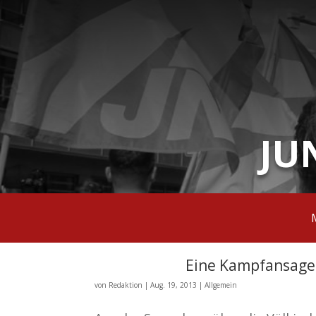
JU
Eine Kampfansage
von
Redaktion
|
Aug. 19, 2013
|
Allgemein