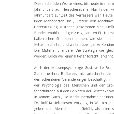
Diese schnöden Worte eines, bis heute immer n
Jahrhundert auf Herrscherebene. Nur finden 
Jahrhundert zur Zeit des Verfassers war. Heute 
ihren Marionetten. Im „Fürsten“ von Machiavel
Unterstützung zustande gekommen sind. Ließt
Bundesrepublik und gar zur gesamten EU-Herrsch
italienischen Staatsphilosophen, wie sie an 
Mitteln, schalten und walten über ganze Kontin
Die Mittel sind andere. Die Strategie die glei
werden. Doch wer einmal tiefer forscht, erkennt sc
Auch der Massenpsychologe Gustave Le Bon sp
Zunahme ihres Einflusses mit fortschreitender
den scheinbaren Veränderungen beschäftigt. In I
der Psychologie des Menschen und der Gro
federführend auf den Gebieten der Geistes- so
In seinem Buch „Die Machtübernahme der 68er –
Dr. Rolf Kosiek diesen Vorgang. In Wirklichke
geben den Menschen das Gefühl, als seien si