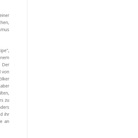
s
iner
chen,
ismus
ipe“,
einem
. Der
d von
ölker
kaber
lten,
es zu
nders
d ihr
ie an