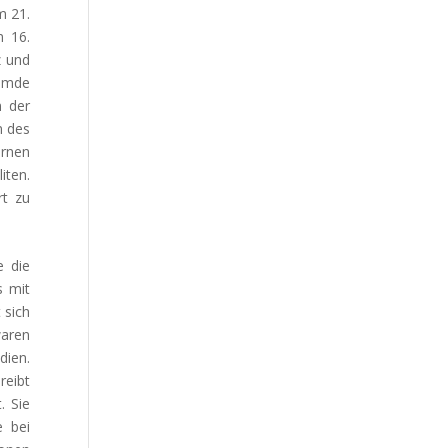
m 21.
m 16.
z und
remde
m der
n des
ernen
iten.
rt zu
e die
s mit
 sich
aren
dien.
reibt
. Sie
e bei