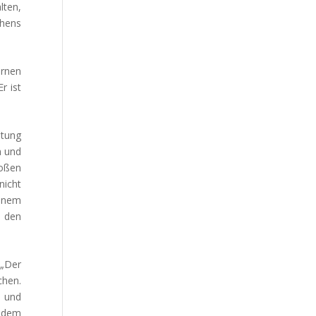
lten,
ihens
ernen
r ist
ltung
n und
roßen
nicht
einem
n den
 „Der
chen.
n und
r dem