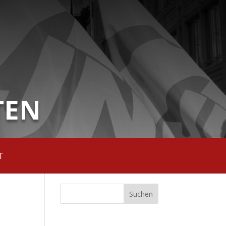
TEN
T