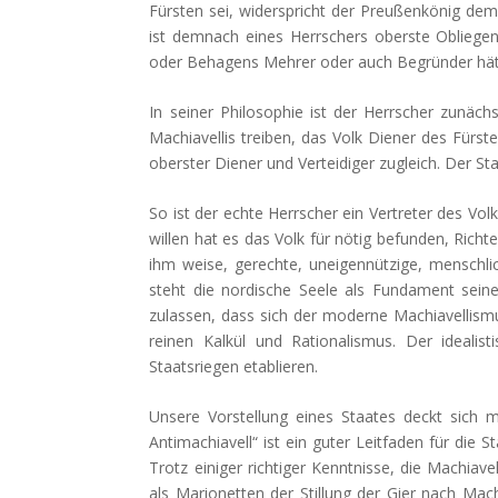
Fürsten sei, widerspricht der Preußenkönig dem
ist demnach eines Herrschers oberste Obliegenh
oder Behagens Mehrer oder auch Begründer hät
In seiner Philosophie ist der Herrscher zunäc
Machiavellis treiben, das Volk Diener des Fürst
oberster Diener und Verteidiger zugleich. Der St
So ist der echte Herrscher ein Vertreter des Vo
willen hat es das Volk für nötig befunden, Rich
ihm weise, gerechte, uneigennützige, menschli
steht die nordische Seele als Fundament sei
zulassen, dass sich der moderne Machiavellismus
reinen Kalkül und Rationalismus. Der ideali
Staatsriegen etablieren.
Unsere Vorstellung eines Staates deckt sich 
Antimachiavell“ ist ein guter Leitfaden für die
Trotz einiger richtiger Kenntnisse, die Machiave
als Marionetten der Stillung der Gier nach Mac