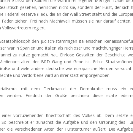
ahlurne lässt den Kälbern die Wahl ihrer eigenen Metzger. Dabei be
Realistisch gesehen, herrschen nicht sie, sondern der Fürst, der sich 
ie Federal Reserve (Fed), die an der Wall Street steht und die Europä
e Fäden ziehen. Frei nach Machiavelli müssen sie nur darauf achten,
Volksvertretern regiert.
 Staatsphilosoph den jüdisch-stämmigen italienischen Renaissancefü
ser war in Spanien und Italien als ruchloser und machthungriger Herr
rannei zu nutze gemacht hat. Ehrlose Gestalten der Geschichte w
 Medienanstalten der BRD Gang und Gebe ist. Echte Staatsmänne
 Große und viele andere deutsche wie europäische Heroen versuch
lechte und Verdorbene wird an ihrer statt emporgehoben.
Imperialismus mit dem Deckmantel der Demokratie muss ein ec
ten werden. Friedrich der Große beschrieb diese echte edelmü
einer vorzuziehenden Knechtschaft des Volkes ab. Dem setzte e
n. So beschreibt er zunächst die Aufgabe und den Ursprung des Fü
über die verschiedenen Arten der Fürstentümer äußert. Die Aufgab