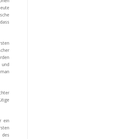
tonen
heute
ische
 dass
rsten
scher
erden
r und
t man
hter
tige
r ein
rsten
e des