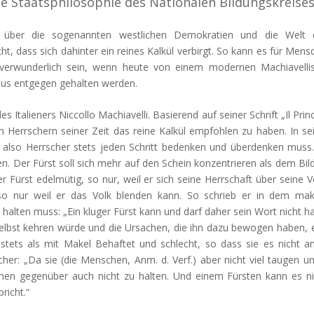
e Staatsphilosophie des Nationalen Bildungskreise
 über die sogenannten westlichen Demokratien und die Welt e
cht, dass sich dahinter ein reines Kalkül verbirgt. So kann es für Mens
ht verwunderlich sein, wenn heute von einem modernen Machiavell
mus entgegen gehalten werden.
 Italieners Niccollo Machiavelli. Basierend auf seiner Schrift „Il Princ
n Herrschern seiner Zeit das reine Kalkül empfohlen zu haben. In s
, also Herrscher stets jeden Schritt bedenken und überdenken muss
n. Der Fürst soll sich mehr auf den Schein konzentrieren als dem Bil
r Fürst edelmütig, so nur, weil er sich seine Herrschaft über seine V
 so nur weil er das Volk blenden kann. So schrieb er in dem ma
 halten muss: „Ein kluger Fürst kann und darf daher sein Wort nicht ha
elbst kehren würde und die Ursachen, die ihn dazu bewogen haben, 
stets als mit Makel Behaftet und schlecht, so dass sie es nicht a
her: „Da sie (die Menschen, Anm. d. Verf.) aber nicht viel taugen un
hnen gegenüber auch nicht zu halten. Und einem Fürsten kann es n
richt.“