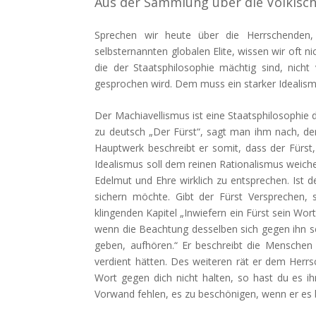
Aus der Sammlung über die Völkisch
Sprechen wir heute über die Herrschenden,
selbsternannten globalen Elite, wissen wir oft ni
die der Staatsphilosophie mächtig sind, nic
gesprochen wird. Dem muss ein starker Idealis
Der Machiavellismus ist eine Staatsphilosophie des
zu deutsch „Der Fürst“, sagt man ihm nach, de
Hauptwerk beschreibt er somit, dass der Fürst
Idealismus soll dem reinen Rationalismus weiche
Edelmut und Ehre wirklich zu entsprechen. Ist de
sichern möchte. Gibt der Fürst Versprechen,
klingenden Kapitel „Inwiefern ein Fürst sein Wort
wenn die Beachtung desselben sich gegen ihn s
geben, aufhören.“ Er beschreibt die Menschen 
verdient hätten. Des weiteren rät er dem Herrsc
Wort gegen dich nicht halten, so hast du es i
Vorwand fehlen, es zu beschönigen, wenn er es b