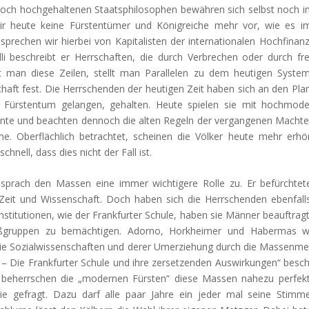
och hochgehaltenen Staatsphilosophen bewähren sich selbst noch i
wir heute keine Fürstentümer und Königreiche mehr vor, wie es i
sprechen wir hierbei von Kapitalisten der internationalen Hochfinan
li beschreibt er Herrschaften, die durch Verbrechen oder durch f
 man diese Zeilen, stellt man Parallelen zu dem heutigen Syste
aft fest. Die Herrschenden der heutigen Zeit haben sich an den Pla
ihr Fürstentum gelangen, gehalten. Heute spielen sie mit hochmod
ente und beachten dennoch die alten Regeln der vergangenen Machtel
che. Oberflächlich betrachtet, scheinen die Völker heute mehr erhö
hnell, dass dies nicht der Fall ist.
rach den Massen eine immer wichtigere Rolle zu. Er befürchtet
 Zeit und Wissenschaft. Doch haben sich die Herrschenden ebenfall
nstitutionen, wie der Frankfurter Schule, haben sie Männer beauftragt
ßgruppen zu bemächtigen. Adorno, Horkheimer und Habermas w
wie Sozialwissenschaften und derer Umerziehung durch die Massenme
 Die Frankfurter Schule und ihre zersetzenden Auswirkungen“ besch
it beherrschen die „modernen Fürsten“ diese Massen nahezu perfekt
e gefragt. Dazu darf alle paar Jahre ein jeder mal seine Stimm