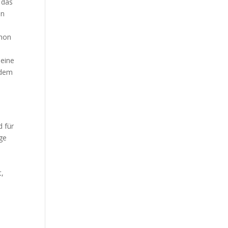
r das
in
chon
 eine
ndem
d für
ige
t,