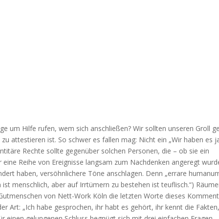
nge um Hilfe rufen, wem sich anschließen? Wir sollten unseren Groll 
 attestieren ist. So schwer es fallen mag: Nicht ein „Wir haben es j
entitäre Rechte sollte gegenüber solchen Personen, die – ob sie ein
r eine Reihe von Ereignisse langsam zum Nachdenken angeregt wurd
geändert haben, versöhnlichere Töne anschlagen. Denn „errare humanu
en ist menschlich, aber auf Irrtümern zu bestehen ist teuflisch.“) Räum
n Gutmenschen von Nett-Work Köln die letzten Worte dieses Komment
der Art: „Ich habe gesprochen, ihr habt es gehört, ihr kennt die Fakten
für einen gelungenen Schluss begnügt sich mit drei einfachen Fragen,