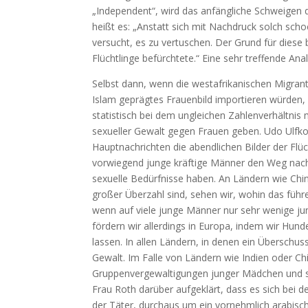
„Independent“, wird das anfängliche Schweigen de
heißt es: „Anstatt sich mit Nachdruck solch sc
versucht, es zu vertuschen. Der Grund für diese 
Flüchtlinge befürchtete.“ Eine sehr treffende Ana
Selbst dann, wenn die westafrikanischen Migran
Islam geprägtes Frauenbild importieren würden, 
statistisch bei dem ungleichen Zahlenverhältnis
sexueller Gewalt gegen Frauen geben. Udo Ulfkot
Hauptnachrichten die abendlichen Bilder der Flü
vorwiegend junge kräftige Männer den Weg nach
sexuelle Bedürfnisse haben. An Ländern wie Chi
großer Überzahl sind, sehen wir, wohin das führ
wenn auf viele junge Männer nur sehr wenige ju
fördern wir allerdings in Europa, indem wir Hun
lassen. In allen Ländern, in denen ein Überschu
Gewalt. Im Falle von Ländern wie Indien oder C
Gruppenvergewaltigungen junger Mädchen und sex
Frau Roth darüber aufgeklärt, dass es sich bei d
der Täter, durchaus um ein vornehmlich arabisc