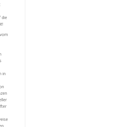
t
 die
t!
n vom
n
s
n in
ion
nzen
ller
fter
weise
en