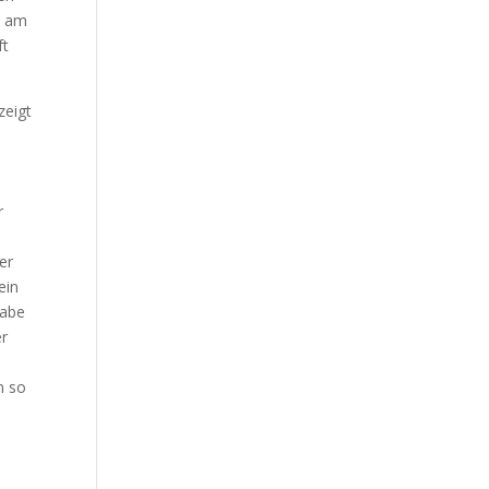
s am
ft
zeigt
r
er
ein
habe
er
n so