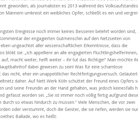
ekannt geworden, als Journalisten es 2013 während des Volksaufstande
on Männern umkreist ein weibliches Opfer, schließt es ein und vergrei
üngsten Ereignisse noch immer keines Besseren belehrt worden sind, 
e Kommentar der engagierten Gutmenschin auf den Netzseiten von
eben ungeachtet aller wissenschaftlichen Erkenntnisse, dass die
s blökt sie: „Ich appelliere an alle engagierten FlüchtlingshelferInnen,
uf, macht weiter, helft weiter – ihr tut das Richtige!“ Man möchte ih
 Hauptbahnhof dabei gewesen zu sein! Was für eine schamlose
das nicht, eher ein unappetitlicher Rechtfertigungsversuch. Geläutert
tnetz daher. Auf Nett-Werk Köln schüttet der Freund eines Opfers s
en und seine Freundin an der Hand gehalten, was jedoch keinesfalls 
id gefasst worden sei. „Sie ist immer noch völlig fertig aufgrund dies
e durch so etwas hindurch zu müssen.“ Viele Menschen, die vor zwei
orden oder verstummt, doch die Geister, die sie riefen, werden sie nu
 Goethes Ballade, wo es heißt: