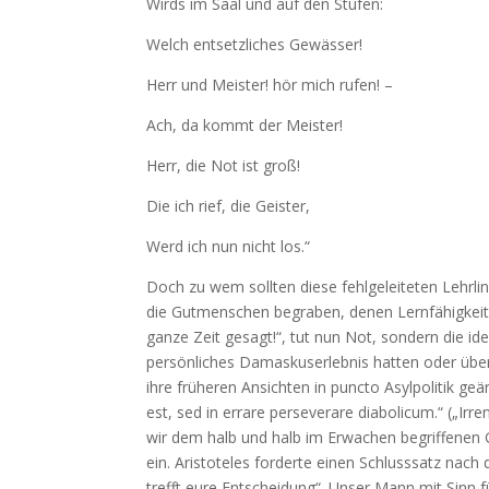
Wirds im Saal und auf den Stufen:
Welch entsetzliches Gewässer!
Herr und Meister! hör mich rufen! –
Ach, da kommt der Meister!
Herr, die Not ist groß!
Die ich rief, die Geister,
Werd ich nun nicht los.“
Doch zu wem sollten diese fehlgeleiteten Lehrli
die Gutmenschen begraben, denen Lernfähigkeit zu
ganze Zeit gesagt!“, tut nun Not, sondern die id
persönliches Damaskuserlebnis hatten oder übe
ihre früheren Ansichten in puncto Asylpolitik 
est, sed in errare perseverare diabolicum.“ („Irr
wir dem halb und halb im Erwachen begriffene
ein. Aristoteles forderte einen Schlusssatz nach 
trefft eure Entscheidung“. Unser Mann mit Sinn 