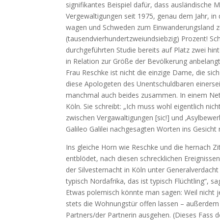
signifikantes Beispiel dafür, dass ausländische 
Vergewaltigungen seit 1975, genau dem Jahr, i
wagen und Schweden zum Einwanderungsland zu
(tausendvierhundertzweiundsiebzig) Prozent! Sc
durchgeführten Studie bereits auf Platz zwei hi
in Relation zur Größe der Bevölkerung anbelangt
Frau Reschke ist nicht die einzige Dame, die sich
diese Apologeten des Unentschuldbaren einersei
manchmal auch beides zusammen. In einem Netz-A
Köln. Sie schreibt: „Ich muss wohl eigentlich n
zwischen Vergawaltigungen [sic!] und ‚Asylbewer
Galileo Galilei nachgesagten Worten ins Gesicht 
Ins gleiche Horn wie Reschke und die hernach Zit
entblödet, nach diesen schrecklichen Ereignissen
der Silvesternacht in Köln unter Generalverdacht 
typisch Nordafrika, das ist typisch Flüchtling“,
Etwas polemisch könnte man sagen: Weil nicht jed
stets die Wohnungstür offen lassen – außerdem
Partners/der Partnerin ausgehen. (Dieses Fass de