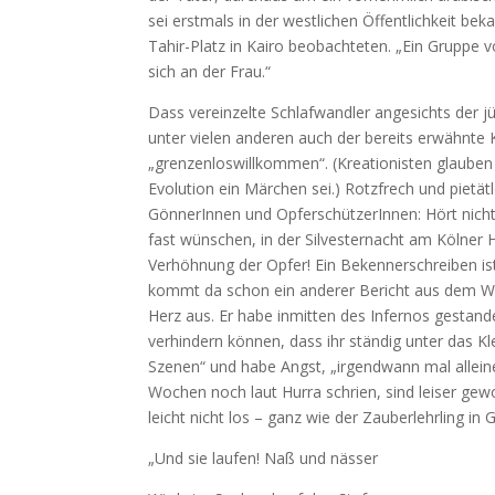
sei erstmals in der westlichen Öffentlichkeit b
Tahir-Platz in Kairo beobachteten. „Ein Gruppe v
sich an der Frau.“
Dass vereinzelte Schlafwandler angesichts der j
unter vielen anderen auch der bereits erwähnt
„grenzenloswillkommen“. (Kreationisten glauben 
Evolution ein Märchen sei.) Rotzfrech und pietätlo
GönnerInnen und OpferschützerInnen: Hört nicht a
fast wünschen, in der Silvesternacht am Kölner
Verhöhnung der Opfer! Ein Bekennerschreiben ist 
kommt da schon ein anderer Bericht aus dem Wel
Herz aus. Er habe inmitten des Infernos gestand
verhindern können, dass ihr ständig unter das Kle
Szenen“ und habe Angst, „irgendwann mal allein
Wochen noch laut Hurra schrien, sind leiser gew
leicht nicht los – ganz wie der Zauberlehrling in
„Und sie laufen! Naß und nässer