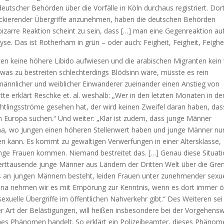
utscher Behörden über die Vorfälle in Köln durchaus registriert. Dor
hockierender Übergriffe anzunehmen, haben die deutschen Behörden
bizarre Reaktion scheint zu sein, dass […] man eine Gegenreaktion auf
lyse. Das ist Rotherham in grün – oder auch: Feigheit, Feigheit, Feighei
ten keine höhere Libido aufwiesen und die arabischen Migranten kei
was zu bestreiten schlechterdings Blödsinn wäre, müsste es rein
 männlicher und weiblicher Einwanderer zueinander einen Anstieg von
te erklärt Reschke et. al. weshalb: „Wer in den letzten Monaten in de
chtlingsströme gesehen hat, der wird keinen Zweifel daran haben, das
 Europa suchen.“ Und weiter: „Klar ist zudem, dass junge Männer
na, wo Jungen einen höheren Stellenwert haben und junge Männer nu
en kann. Es kommt zu gewaltigen Verwerfungen in einer Altersklasse,
nge Frauen kommen. Niemand bestreitet das. […] Genau diese Situat
derttausende junge Männer aus Ländern der Dritten Welt über die Gre
ss an jungen Männern besteht, leiden Frauen unter zunehmender sexue
hina nehmen wir es mit Empörung zur Kenntnis, wenn es dort immer ö
uelle Übergriffe im öffentlichen Nahverkehr gibt.“ Des Weiteren sei
er Art der Belästigungen, will heißen insbesondere bei der Vorgehens
hes Phänomen handelt. So erklärt ein Polizeibeamter, dieses Phänom