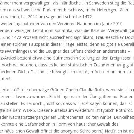
Männer mehr vergewaltigen, als inländische“. In Schweden stieg die Ra
n dem das schwedische Parlament beschloss, mehr Heterogenität zu
 machen, bis 2014 um sage und schreibe 1472
hweden lag laut einer von den Vereinten Nationen im Jahre 2010
nter dem winzigen Lesotho in Südafrika, was die Rate der Vergewaltig
. Sind 1472 Prozent nicht ausreichend signifikant, Frau Reschke? Doc
 einen solchen Fauxpas in dieser Frage leistet, denn es gibt sie überall
ts (#Armlänge) und die Leugner des Offensichtlichen andererseits –
rtikel bezieht etwa eine Gutmenschin Stellung zu den Ereignissen 
icht nochmal betonen, dass es keinen statistischen Zusammenhang gibt
berInnen-Dichte’“. „Und sie bewegt sich doch!“, möchte man ihr mit d
rufen!
ierte stößt die ehemalige Grünen-Chefin Claudia Roth, wenn sie sich 
 zuerst davor zu warnen, Flüchtlinge nach den Übergriffen auf Frauen
zu stellen. Es sei doch „nicht so, dass wir jetzt sagen können, das ist
 sagte sie dem WDR5. Dieser Purzelbaum wiederum ist typisch Roth/rot.
er Nachtspatziergänger ein Einbrecher ist, sollten wir bei Dunkelhei
 könnte eine Gefahr schon in Form von häuslicher Gewalt des
r häuslichen Gewalt öffnet die anonyme Schreiberin.) Natürlich ist da