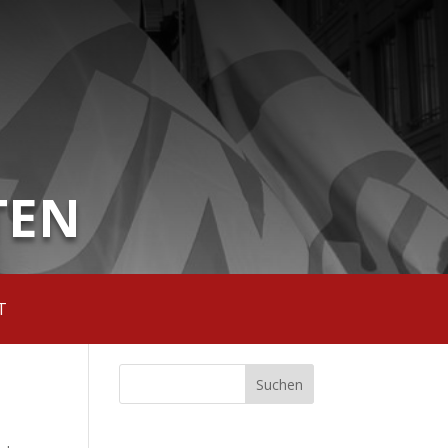
TEN
T