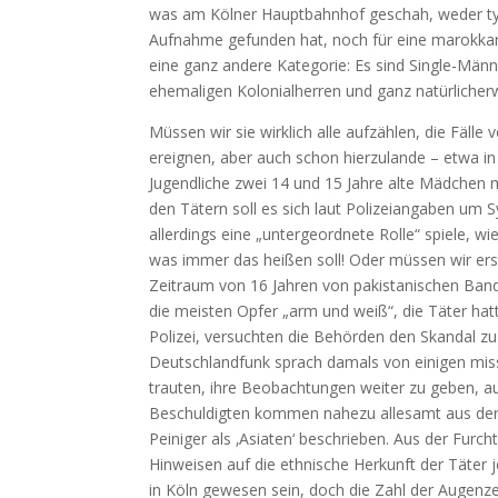
was am Kölner Hauptbahnhof geschah, weder typis
Aufnahme gefunden hat, noch für eine marokkani
eine ganz andere Kategorie: Es sind Single-Männ
ehemaligen Kolonialherren und ganz natürliche
Müssen wir sie wirklich alle aufzählen, die Fäll
ereignen, aber auch schon hierzulande – etwa in
Jugendliche zwei 14 und 15 Jahre alte Mädchen 
den Tätern soll es sich laut Polizeiangaben um S
allerdings eine „untergeordnete Rolle“ spiele, 
was immer das heißen soll! Oder müssen wir ers
Zeitraum von 16 Jahren von pakistanischen Bande
die meisten Opfer „arm und weiß“, die Täter hat
Polizei, versuchten die Behörden den Skandal zu
Deutschlandfunk sprach damals von einigen miss
trauten, ihre Beobachtungen weiter zu geben, aus
Beschuldigten kommen nahezu allesamt aus der 
Peiniger als ‚Asiaten‘ beschrieben. Aus der Furch
Hinweisen auf die ethnische Herkunft der Täter 
in Köln gewesen sein, doch die Zahl der Augenze