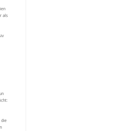
ien
r als
siv
tun
icht:
 die
in