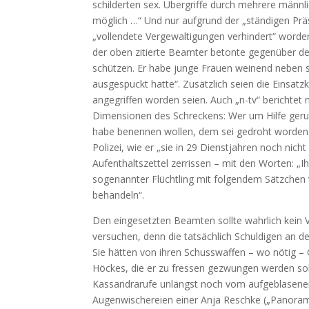
schilderten sex. Übergriffe durch mehrere männli
möglich …“ Und nur aufgrund der „ständigen Pr
„vollendete Vergewaltigungen verhindert“ worden. 
der oben zitierte Beamter betonte gegenüber de
schützen. Er habe junge Frauen weinend neben s
ausgespuckt hatte“. Zusätzlich seien die Einsatz
angegriffen worden seien. Auch „n-tv“ berichtet 
Dimensionen des Schreckens: Wer um Hilfe geru
habe benennen wollen, dem sei gedroht worden. 
Polizei, wie er „sie in 29 Dienstjahren noch ni
Aufenthaltszettel zerrissen – mit den Worten: „I
sogenannter Flüchtling mit folgendem Sätzchen vo
behandeln“.
Den eingesetzten Beamten sollte wahrlich kein V
versuchen, denn die tatsächlich Schuldigen an de
Sie hätten von ihren Schusswaffen – wo nötig 
Höckes, die er zu fressen gezwungen werden soll
Kassandrarufe unlängst noch vom aufgeblasenen 
Augenwischereien einer Anja Reschke („Panorama