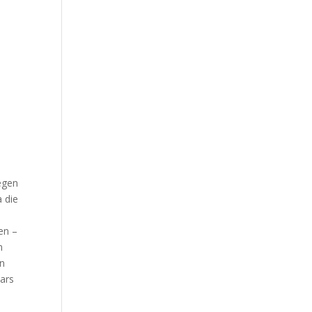
gegen
a die
en –
m
en
ars
,