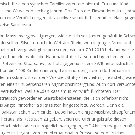
ch für einen syrischen Familienvater, der hier mit Frau und Kind
sche Witwe von sechzig Jahren. Das Gros der Einwanderer fällt jedo
er ohne Verpflichtungen, dazu teilweise mit tief sitzendem Hass gege
rweise Samenstau.
e von Massenvergewaltigungen, wie sie sich seit Jahren gehäuft in Sch
 derselben Silvesternacht in Weil am Rhein, wo ein junger Mann und d
mehrfach vergewaltigt haben sollen, wie am 7.01.2016 bekannt wurde.
yrer handeln, wobei die Nationalität der Tatverdächtigen bei der Tat
wie Polizei und Staatsanwaltschaft gegenüber dem SWR herausstrichen 
t an die 1400 Kinder erinnern, die im nordenglischen Rotherham im
n missbraucht wurden? Wie die „Stuttgarter Zeitung“ feststellt, war
ten einen unübersehbaren Migrationshintergrund. Auch dort versuchte
 vertuschen, weil sie „den Rassismus-Vorwurf“ fürchteten. Der
trauisch gewordenen Staatsbediensteten, die „sich offenbar nicht
 Angst, hinterher als Rassisten hingestellt zu werden. Denn die
pakistanischen Gemeinde.“ Dabei hätten einige Missbrauchsopfer „i
t heraus, als Rassisten zu gelten, seien die Ordnungskräfte diesen
jedoch nicht oder nur zögerlich nachgegangen.“ Ähnlich mag es zunäc
ugen ist Legion. Von der internationalen Presse, so vom irischen