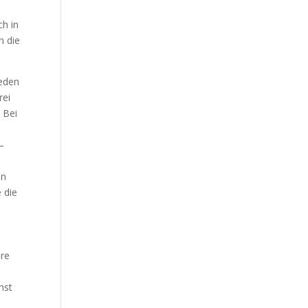
ch in
n die
weden
rei
 Bei
–
en
 die
hre
hst