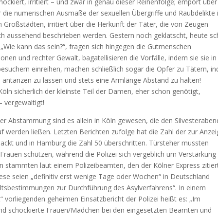
chockiert, irritiert – und zwar in genau dieser Reihenfolge; empört übe
er die numerischen Ausmaße der sexuellen Übergriffe und Raubdelikte 
Großstädten, irritiert über die Herkunft der Täter, die von Zeugen
sch aussehend beschrieben werden. Gestern noch geklatscht, heute s
„Wie kann das sein?“, fragen sich hingegen die Gutmenschen
onen und rechter Gewalt, bagatellisieren die Vorfälle, indem sie sie in
besuchern einreihen, machen schließlich sogar die Opfer zu Tätern, i
n antanzen zu lassen und stets eine Armlänge Abstand zu halten!
öln sicherlich der kleinste Teil der Damen, eher schon genötigt,
 vergewaltigt!
er Abstammung sind es allein in Köln gewesen, die den Silvesteraben
 werden ließen. Letzten Berichten zufolge hat die Zahl der zur Anze
nackt und in Hamburg die Zahl 50 überschritten. Türsteher mussten
e Frauen schützen, während die Polizei sich vergeblich um Verstärkung
stammten laut einem Polizeibeamten, den der Kölner Express zitier
iese seien „definitiv erst wenige Tage oder Wochen“ in Deutschland
altsbestimmungen zur Durchführung des Asylverfahrens“. In einem
“ vorliegenden geheimen Einsatzbericht der Polizei heißt es: „Im
 und schockierte Frauen/Mädchen bei den eingesetzten Beamten und