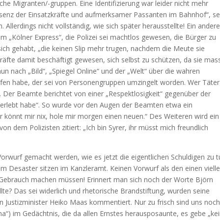
che Migranten/-gruppen. Eine Identifizierung war leider nicht mehr
äsenz der Einsatzkräfte und aufmerksamer Passanten im Bahnhof“, se
Allerdings nicht vollständig, wie sich später herausstellte! Ein andere
m „Kölner Express“, die Polizei sei machtlos gewesen, die Bürger zu
ich gehabt, „die keinen Slip mehr trugen, nachdem die Meute sie
kräfte damit beschäftigt gewesen, sich selbst zu schützen, da sie mas
nun nach „Bild“, „Spiegel Online“ und der „Welt“ über die wahren
fen habe, der sei von Personengruppen umzingelt worden. Wer Täter
Der Beamte berichtet von einer „Respektlosigkeit“ gegenüber der
cht erlebt habe“. So wurde vor den Augen der Beamten etwa ein
hr könnt mir nix, hole mir morgen einen neuen.“ Des Weiteren wird ein
n dem Polizisten zitiert: „Ich bin Syrer, ihr müsst mich freundlich
orwurf gemacht werden, wie es jetzt die eigentlichen Schuldigen zu 
m Desaster sitzen im Kanzleramt. Keinen Vorwurf als den einen vielle
– Gebrauch machen müssen! Erinnert man sich noch der Worte Björn
te? Das sei widerlich und rhetorische Brandstiftung, wurden seine
Justizminister Heiko Maas kommentiert. Nur zu frisch sind uns noch
“) im Gedächtnis, die da allen Ernstes herausposaunte, es gebe „ke