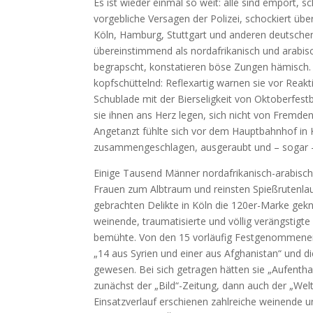
Es ist wieder einmal so weit: alle sind empört, s
vorgebliche Versagen der Polizei, schockiert üb
Köln, Hamburg, Stuttgart und anderen deutschen 
übereinstimmend als nordafrikanisch und arabi
begrapscht, konstatieren böse Zungen hämisch. 
kopfschüttelnd: Reflexartig warnen sie vor Reakti
Schublade mit der Bierseligkeit von Oktoberfest
sie ihnen ans Herz legen, sich nicht von Fremde
Angetanzt fühlte sich vor dem Hauptbahnhof in K
zusammengeschlagen, ausgeraubt und – sogar –
Einige Tausend Männer nordafrikanisch-arabisch
Frauen zum Albtraum und reinsten Spießrutenlauf
gebrachten Delikte in Köln die 120er-Marke gek
weinende, traumatisierte und völlig verängstigt
bemühte. Von den 15 vorläufig Festgenommenen 
„14 aus Syrien und einer aus Afghanistan“ und d
gewesen. Bei sich getragen hätten sie „Aufenth
zunächst der „Bild“-Zeitung, dann auch der „Welt
Einsatzverlauf erschienen zahlreiche weinende