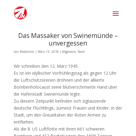
Das Massaker von Swinemünde –
unvergessen
von
Redaktion
|
März 13, 2018
|
Allgemein
,
Nord
Wir schreiben den 12. März 1945.
Es ist ein idyllischer Vorfrühlingstag als gegen 12 Uhr
die Luftschutzsirenen dröhnen und der alliierte
Bombenholocaust seine blutverschmierte Hand über
die Hafenstadt Swinemünde legte.
Zu diesem Zeitpunkt befinden sich zigtausende
deutsche Flüchtlinge, zumeist Frauen und Kinder, in der
Stadt, um den Greueltaten der Roten Armee zu
entfliehen.
Als die 8. US Luftflotte mit ihren 661 schweren
Bombern und 412 Begleitjägern ihre 1609 Tonnen