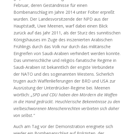
Februar, deren Geständnisse für einen
Bombenanschlag im Jahre 2014 unter Folter erpreßt
wurden. Der Landesvorsitzende der NPD aus der
Hauptstadt, Uwe Meenen, warf dabei einen Blick
zurück auf das Jahr 2011, als der Sturz des sunnitischen
Königshauses im Zuge des inszenierten Arabischen
Frühlings durch das Volk nur durch das militärische
Eingreifen von Saudi-Arabien verhindert werden konnte.
Das unmenschliche und religiös-fanatische Regime in
Saudi-Arabien ist bekanntlich der engste Verbündete
der NATO und des sogenannten Westens. Sicherlich
trugen auch Waffenlieferungen der BRD und USA zur
Ausrüstung der Unterdrücker-Regime bei. Meenen
wörtlich:
„SPD und CDU haben den Mördern die Waffen
in die Hand gedrückt. Heuchlerische Bekenntnisse zu den
vielbeschworenen Menschenrechten verbieten sich daher
von selbst.“
Auch am Tag vor der Demonstration ereignete sich
wieder ein Bombenanschlag auf Polizisten, der