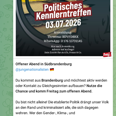
Offener Abend in Südbrandenburg
🇩🇪
@jungenationalisten
Du kommst aus
Brandenburg
und möchtest aktiv werden
oder Kontakt zu Gleichgesinnten aufbauen?
Nutze die
Chance und komm Freitag zum offenen Abend.
Du bist nicht alleine! Die etablierte Politik drängt unser Volk
an den Rand und kriminalisiert alle, die sich dagegen
wehren. Wer den Gender-, Klima-, und
Überfremdungsfanatikern widerspricht soll mundtot
gemacht werden.