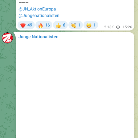
@Jungenationalisten
❤
🔥
👏
😁
49
16
6
1
1
👍
2.18K
15:26
Junge Nationalisten