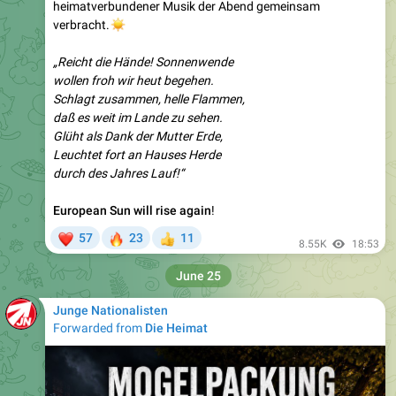
„Reicht die Hände! Sonnenwende
wollen froh wir heut begehen.
Schlagt zusammen, helle Flammen,
daß es weit im Lande zu sehen.
Glüht als Dank der Mutter Erde,
Leuchtet fort an Hauses Herde
durch des Jahres Lauf!“
European Sun will rise again
!
❤
🔥
57
23
11
👍
8.55K
18:53
June 25
Junge Nationalisten
Forwarded from
Die Heimat