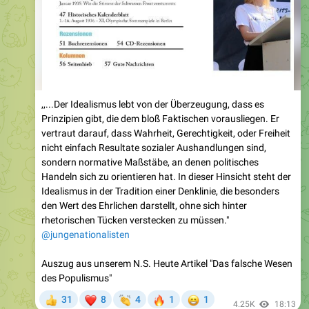
,,...Der Idealismus lebt von der Überzeugung, dass es
Prinzipien gibt, die dem bloß Faktischen vorausliegen. Er
vertraut darauf, dass Wahrheit, Gerechtigkeit, oder Freiheit
nicht einfach Resultate sozialer Aushandlungen sind,
sondern normative Maßstäbe, an denen politisches
Handeln sich zu orientieren hat. In dieser Hinsicht steht der
Idealismus in der Tradition einer Denklinie, die besonders
den Wert des Ehrlichen darstellt, ohne sich hinter
rhetorischen Tücken verstecken zu müssen."
@jungenationalisten
Auszug aus unserem N.S. Heute Artikel "Das falsche Wesen
des Populismus"
❤
👏
🔥
😁
31
8
4
1
1
👍
4.25K
18:13
July 4