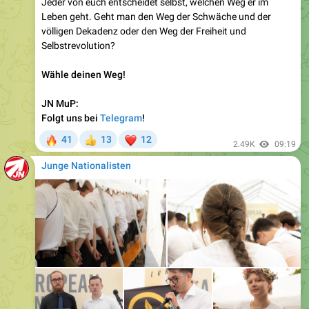
völligen Dekadenz oder den Weg der Freiheit und
Selbstrevolution?
Wähle deinen Weg!
JN MuP:
Folgt uns bei
Telegram
!
🔥
❤
41
13
12
👍
2.49K
09:19
Junge Nationalisten