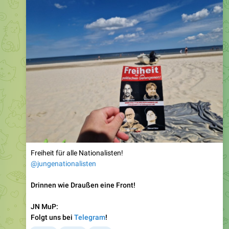
Freiheit für alle Nationalisten!
@jungenationalisten
Drinnen wie Draußen eine Front!
JN MuP:
Folgt uns bei
Telegram
!
❤
🔥
😁
48
12
2
2.28K
11:20