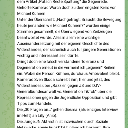
Michael Kühnen.
Unter der Überschrift: „Nachgefragt: Braucht die Bewegung
heute jemanden wie Michael Kühnen?“ wurden einige
Stimmen gesammelt, die Überwiegend von Zeitzeugen
beantwortet wurde. Alles in allem eine wichtige
Auseinandersetzung mit der eigenen Geschichte des
Widerstandes, der sicherlich auch für jüngere Generationen
wichtig und interessant sein dürfte.
Dringt doch eine falsch verstandene Toleranz und
Degeneration erneut in die vermeintlich „eigenen“ Reihen
ein. Wobei die Person Kühnen, durchaus Ambivalent bleibt.
Kamerad Sven Skoda schreibt ihm, hier und jetzt, des
Widerstandes über „Razzien gegen JS und DJV-
Generalbundesanwalt vs. Generation TikTok“ über die
Repressionen gegen die Jugendliche Opposition und gibt
Tipps zum Handeln.
Die „30 Fragen an…“ gehen diesmal (als einziges Interview
im Heft) an Lilly (Anio).
Die Junge JN Aktivistin ist inzwischen durch Soziale
Netzwerke, sowie Funk&TV, hinlänglich bekannt. Ihre
Antwort auf Frage 18 zeugt von einem Blick über den
Tellerrand.