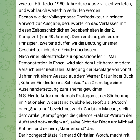
Ebenso wie der Volksgenosse Chefredakteur in seinem
Vorwort zur Ausgabe, befürworte ich das Verfassen mit
diesen Zeitgeschichtlichen Begebenheiten in der 2.
Kampfzeit (vor 40 Jahren). Denn erstens geht es um
Prinzipien, zweitens dürfen wir die Deutung unserer
Geschichte nicht dem Feinde überlassen.
Nach einer Bilderstrecke zur oppositionellen 1. Mai
Demonstration in Essen, wird sich dem Leitthema mit dem
Versuch einer neutralen Darlegung der Sachlage von vor 40
Jahren mit einem Auszug aus dem Werner Bräuninger Buch
„Kühnen-Ein deutsches Schicksal“ als Grundlage einer
Auseinandersetzung zum Thema gewidmet.
N.S. Heute Autor und damals Protagonist der Säuberung
im Nationalen Widerstand (welche heute oft als „Putsch“
oder „Spaltung“ bezeichnet wird), Christian Malcoci, stellt in
dem Artikel „Kampf gegen die geheime Fraktion-Warum der
Aufstand notwendig war“, seine Sicht der Dinge um Michael
Kühnen und seinem „Männerbund“ dar.
Der hochgeschätzte Kamerad Christian Worch, macht mit
dem Artikel „Putsch Recte Spaltung“ die Gegenrede.
Gehörte Kamerad Worch doch zu dem engsten Kreis von