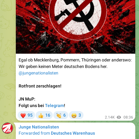
Egal ob Mecklenburg, Pommern, Thüringen oder anderswo:
Wir geben keinen Meter deutschen Bodens her.
@jungenationalisten
Rotfront zerschlagen!
JN MuP:
Folgt uns bei
Telegram
!
❤
👏
😁
95
16
6
3
👍
2.14K
08:36
Junge Nationalisten
Forwarded from
Deutsches Warenhaus