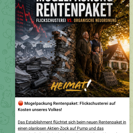
🛑
Mogelpackung Rentenpaket: Flickschusterei auf
Kosten unseres Volkes!
Das Establishment flüchtet sich beim neuen Rentenpaket in
einen planlosen Aktien-Zock auf Pump und das
wirtschaftsfeindliche (und vor allem
weltfremde
) Aus für
Minijobs!