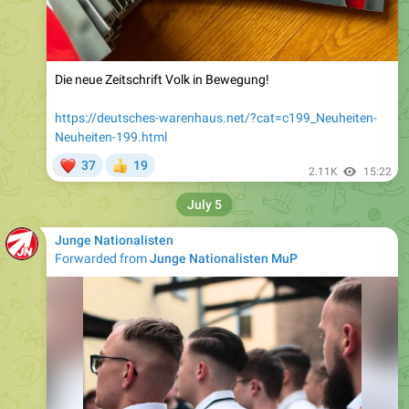
Die neue Zeitschrift Volk in Bewegung!
https://deutsches-warenhaus.net/?cat=c199_Neuheiten-
Neuheiten-199.html
❤
37
19
👍
2.11K
15:22
July 5
Junge Nationalisten
Forwarded from
Junge Nationalisten MuP