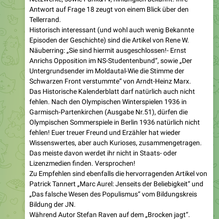
Historisch interessant (und wohl auch wenig Bekannte
Episoden der Geschichte) sind die Artikel von Rene W.
Näuberring: „Sie sind hiermit ausgeschlossen!- Ernst
Anrichs Opposition im NS-Studentenbund“, sowie „Der
Untergrundsender im Moldautal-Wie die Stimme der
Schwarzen Front verstummte“ von Arndt-Heinz Marx.
Das Historische Kalenderblatt darf natürlich auch nicht
fehlen. Nach den Olympischen Winterspielen 1936 in
Garmisch-Partenkirchen (Ausgabe Nr.51), dürfen die
Olympischen Sommerspiele in Berlin 1936 natürlich nicht
fehlen! Euer treuer Freund und Erzähler hat wieder
Wissenswertes, aber auch Kurioses, zusammengetragen.
Das meiste davon werdet ihr nicht in Staats- oder
Lizenzmedien finden. Versprochen!
Zu Empfehlen sind ebenfalls die hervorragenden Artikel von
Patrick Tannert „Marc Aurel: Jenseits der Beliebigkeit“ und
„Das falsche Wesen des Populismus“ vom Bildungskreis
Bildung der JN.
Während Autor Stefan Raven auf dem „Brocken jagt“.
Neben etlichen Rezensionen von Buch- und Musikwerken,
darf natürlich die Kolumne „Seitenhieb“ des Kameraden