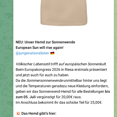
NEU: Unser Hemd zur Sonnenwende
European Sun will rise again!
🇩🇪
@jungenationalisten
Völkischer Lebensstil trifft auf europäischen Sonnenkult.
Beim Europakongress 2026 in Riesa erstmals präsentiert
und jetzt auch für euch zu haben.
Da die
Sommersonnenwende
unmittelbar hinter uns liegt
und die Temperaturen geradezu neue Kleidung einfordern,
geben wir das Sonnenwend-Hemd für alle Bestellungen
bis
zum 05. Juli
vergünstigt für 20,00€ raus.
Im Anschluss bekommt ihr das schicke Teil für 25,00€.
💥
Das Hemd
gibt‘s hier:
https://frontdienst.de/product/sonnenwende-hemd/