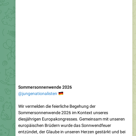
Sommersonnenwende 2026
🇩🇪
@jungenationalisten
Wir vermelden die feierliche Begehung der
Sommersonnenwende 2026 im Kontext unseres
diesjährigen Europakongresses. Gemeinsam mit unseren
europäischen Brüdern wurde das Sonnwendfeuer
entzündet, der Glaube in unseren Herzen gestärkt und bei
heimatverbundener Musik der Abend gemeinsam
☀️
verbracht.