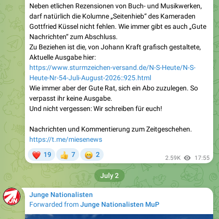
Gottfried Küssel nicht fehlen. Wie immer gibt es auch „Gute
Nachrichten“ zum Abschluss.
Zu Beziehen ist die, von Johann Kraft grafisch gestaltete,
Aktuelle Ausgabe hier:
https://www.sturmzeichen-versand.de/N-S-Heute/N-S-
Heute-Nr-54-Juli-August-2026::925.html
Wie immer aber der Gute Rat, sich ein Abo zuzulegen. So
verpasst ihr keine Ausgabe.
Und nicht vergessen: Wir schreiben für euch!
Nachrichten und Kommentierung zum Zeitgeschehen.
https://t.me/miesenews
❤
😁
19
7
2
👍
2.59K
17:55
July 2
Junge Nationalisten
Forwarded from
Junge Nationalisten MuP