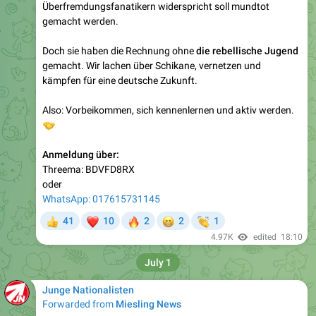
Doch sie haben die Rechnung ohne
die rebellische Jugend
gemacht. Wir lachen über Schikane, vernetzen und
kämpfen für eine deutsche Zukunft.
Also: Vorbeikommen, sich kennenlernen und aktiv werden.
🤝
Anmeldung über:
Threema: BDVFD8RX
oder
WhatsApp: 017615731145
❤
🔥
😁
👏
41
10
2
2
1
👍
4.97K
edited
18:10
July 1
Junge Nationalisten
Forwarded from
Miesling News