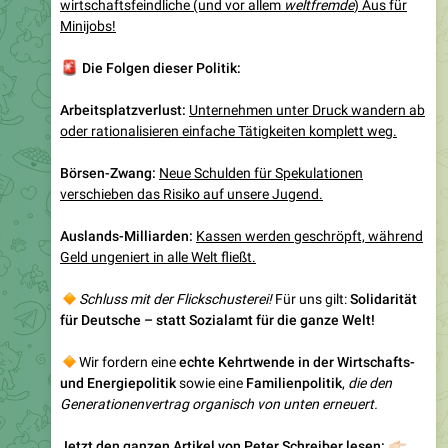
🚨
Die Folgen dieser Politik:
Arbeitsplatzverlust:
Unternehmen unter Druck wandern ab
oder rationalisieren einfache Tätigkeiten komplett weg.
Börsen-Zwang:
Neue Schulden für Spekulationen
verschieben das Risiko auf unsere Jugend.
Auslands-Milliarden:
Kassen werden geschröpft, während
Geld ungeniert in alle Welt fließt.
🔸
Schluss mit der Flickschusterei!
Für uns gilt:
Solidarität
für Deutsche – statt Sozialamt für die ganze Welt!
🔸
Wir fordern eine
echte Kehrtwende in der Wirtschafts-
und Energiepolitik
sowie eine
Familienpolitik
,
die den
Generationenvertrag organisch von unten erneuert.
Jetzt den ganzen Artikel von Peter Schreiber lesen:
👉🏻
https://die-heimat.de/mogelpackung-rentenpaket-
flickschusterei-auf-kosten-unseres-volkes/