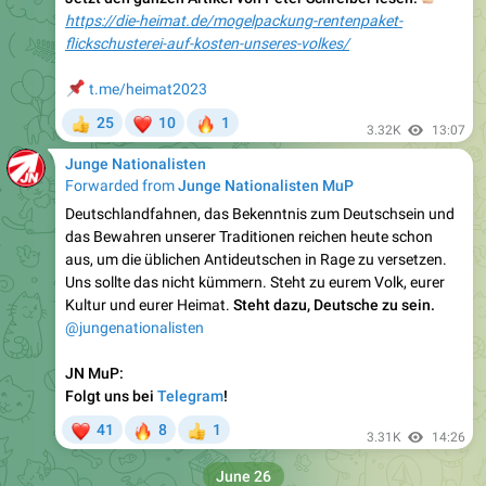
📌
t.me/heimat2023
❤
🔥
25
10
1
👍
3.32K
13:07
Junge Nationalisten
Forwarded from
Junge Nationalisten MuP
Deutschlandfahnen, das Bekenntnis zum Deutschsein und
das Bewahren unserer Traditionen reichen heute schon
aus, um die üblichen Antideutschen in Rage zu versetzen.
Uns sollte das nicht kümmern. Steht zu eurem Volk, eurer
Kultur und eurer Heimat.
Steht dazu, Deutsche zu sein.
@jungenationalisten
JN MuP:
Folgt uns bei
Telegram
!
❤
🔥
41
8
1
👍
3.31K
14:26
June 26
Junge Nationalisten