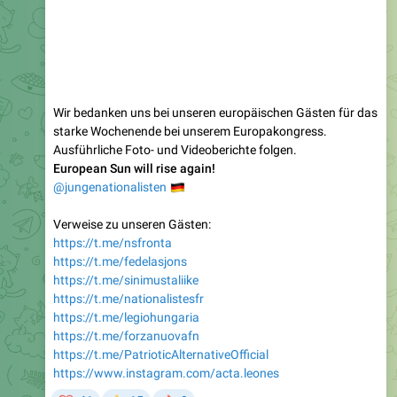
Wir bedanken uns bei unseren europäischen Gästen für das
starke Wochenende bei unserem Europakongress.
Ausführliche Foto- und Videoberichte folgen.
European Sun will rise again!
🇩🇪
@jungenationalisten
Verweise zu unseren Gästen:
https://t.me/nsfronta
https://t.me/fedelasjons
https://t.me/sinimustaliike
https://t.me/nationalistesfr
https://t.me/legiohungaria
https://t.me/forzanuovafn
https://t.me/PatrioticAlternativeOfficial
https://www.instagram.com/acta.leones
❤
🔥
41
15
9
👍
4.09K
edited
13:21