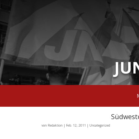
JU
Südwestd
von
Redaktion
|
Feb. 12, 2011
|
Uncategorized