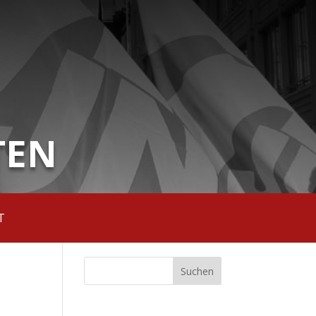
TEN
T