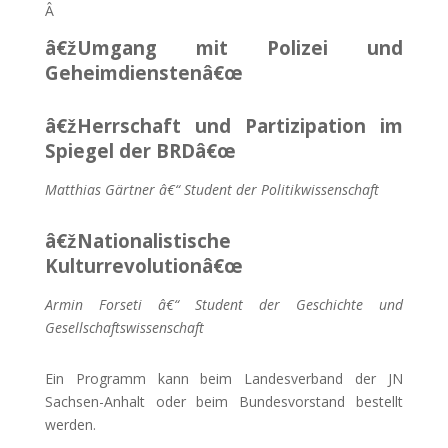
Â
â€žUmgang mit Polizei und
Geheimdienstenâ€œ
â€žHerrschaft und Partizipation im
Spiegel der BRDâ€œ
Matthias Gärtner
â€“
Student der Politikwissenschaft
â€žNationalistische
Kulturrevolutionâ€œ
Armin Forseti
â€“
Student der Geschichte und
Gesellschaftswissenschaft
Ein Programm kann beim Landesverband der JN
Sachsen-Anhalt oder beim Bundesvorstand bestellt
werden.