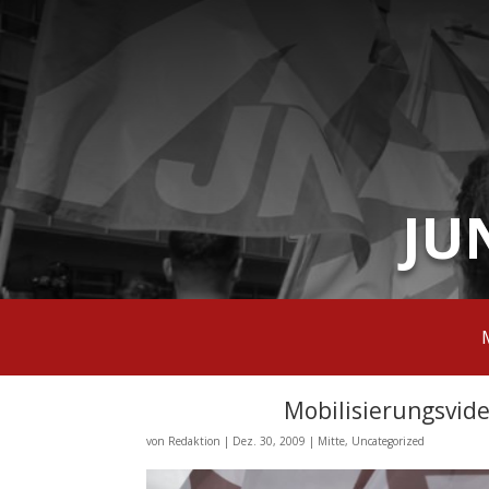
JU
Mobilisierungsvid
von
Redaktion
|
Dez. 30, 2009
|
Mitte
,
Uncategorized