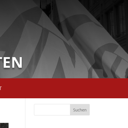
TEN
T