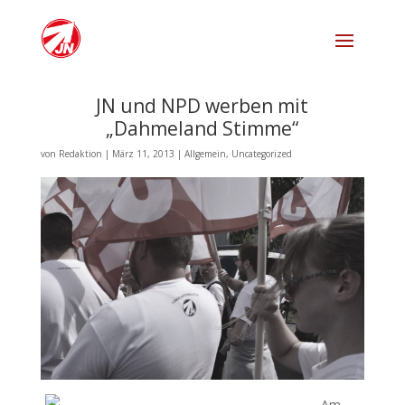
JN und NPD werben mit
„Dahmeland Stimme“
von
Redaktion
|
März 11, 2013
|
Allgemein
,
Uncategorized
Am