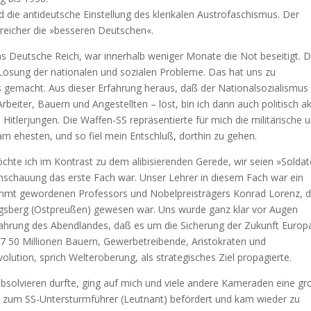
 die antideutsche Einstellung des klerikalen Austrofaschismus. Der
rreicher die »besseren Deutschen«.
s Deutsche Reich, war innerhalb weniger Monate die Not beseitigt. D
ösung der nationalen und sozialen Probleme. Das hat uns zu
gemacht. Aus dieser Erfahrung heraus, daß der Nationalsozialismus 
eiter, Bauern und Angestellten – löst, bin ich dann auch politisch ak
Hitlerjungen. Die Waffen-SS repräsentierte für mich die militärische 
am ehesten, und so fiel mein Entschluß, dorthin zu gehen.
chte ich im Kontrast zu dem alibisierenden Gerede, wir seien »Solda
schauung das erste Fach war. Unser Lehrer in diesem Fach war ein
rühmt gewordenen Professors und Nobelpreisträgers Konrad Lorenz, d
igsberg (Ostpreußen) gewesen war. Uns wurde ganz klar vor Augen
hrung des Abendlandes, daß es um die Sicherung der Zukunft Europ
7 50 Millionen Bauern, Gewerbetreibende, Aristokraten und
evolution, sprich Welteroberung, als strategisches Ziel propagierte.
 absolvieren durfte, ging auf mich und viele andere Kameraden eine g
h zum SS-Untersturmführer (Leutnant) befördert und kam wieder zu