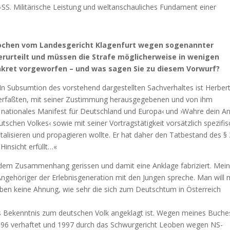
S. Militärische Leistung und weltanschauliches Fundament einer
Wochen vom Landesgericht Klagenfurt wegen sogenannter
rurteilt und müssen die Strafe möglicherweise in wenigen
kret vorgeworfen – und was sagen Sie zu diesem Vorwurf?
In Subsumtion des vorstehend dargestellten Sachverhaltes ist Herber
verfaßten, mit seiner Zustimmung herausgegebenen und von ihm
nationales Manifest für Deutschland und Europa‹ und ›Wahre dein Ant
tschen Volkes‹ sowie mit seiner Vortragstätigkeit vorsätzlich spezifi
talisieren und propagieren wollte. Er hat daher den Tatbestand des §
Hinsicht erfüllt…«
dem Zusammenhang gerissen und damit eine Anklage fabriziert. Mei
Angehöriger der Erlebnisgeneration mit den Jungen spreche. Man will 
en keine Ahnung, wie sehr die sich zum Deutschtum in Österreich
s Bekenntnis zum deutschen Volk angeklagt ist. Wegen meines Buche
1996 verhaftet und 1997 durch das Schwurgericht Leoben wegen NS-