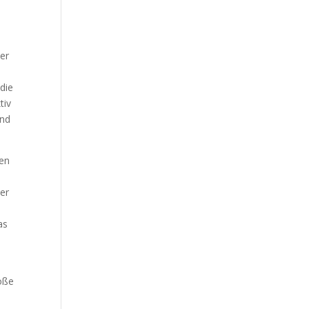
er
die
tiv
und
ten
er
as
roße