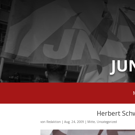
JU
Herbert Schw
von
Redaktion
|
Aug. 24, 2009
|
Mitte
,
Uncategorized