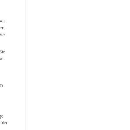
i
LAH
gen,
it«
Sie
ue
em
ge.
üler