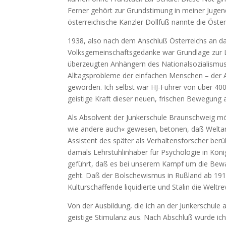
Ferner gehört zur Grundstimung in meiner Jugend
österreichische Kanzler Dollfuß nannte die Öste
1938, also nach dem Anschluß Österreichs an da
Volksgemeinschaftsgedanke war Grundlage zur L
überzeugten Anhängern des Nationalsozialismus 
Alltagsprobleme der einfachen Menschen – der Arb
geworden. Ich selbst war HJ-Führer von über 400 
geistige Kraft dieser neuen, frischen Bewegung 
Als Absolvent der Junkerschule Braunschweig mö
wie andere auch« gewesen, betonen, daß Weltan
Assistent des später als Verhaltensforscher be
damals Lehrstuhlinhaber für Psychologie in Kön
geführt, daß es bei unserem Kampf um die Bewa
geht. Daß der Bolschewismus in Rußland ab 191
Kulturschaffende liquidierte und Stalin die Weltr
Von der Ausbildung, die ich an der Junkerschule
geistige Stimulanz aus. Nach Abschluß wurde ic