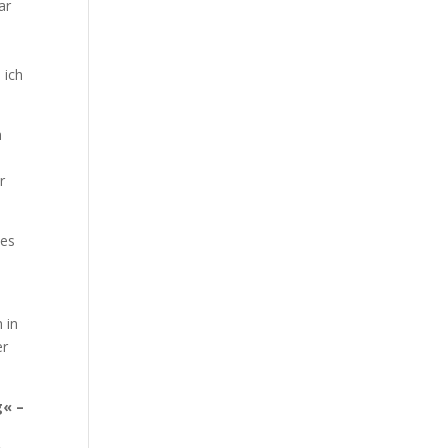
ar
 ich
h
r
zes
 in
er
g« –