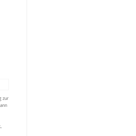
g zur
dann
k,