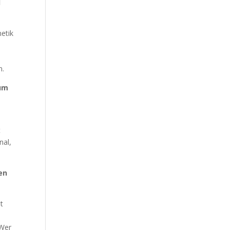
d
etik
n.
aum
t
nal,
en
t
 Wer