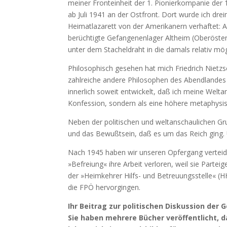
meiner Fronteinheit der 1. Pionierkompanie der 1
ab Juli 1941 an der Ostfront. Dort wurde ich dr
Heimatlazarett von der Amerikanern verhaftet: 
berüchtigte Gefangenenlager Altheim (Oberöster
unter dem Stacheldraht in die damals relativ mög
Philosophisch gesehen hat mich Friedrich Nietzs
zahlreiche andere Philosophen des Abendlandes 
innerlich soweit entwickelt, daß ich meine Weltan
Konfession, sondern als eine höhere metaphysis
Neben der politischen und weltanschaulichen Gr
und das Bewußtsein, daß es um das Reich ging. 
Nach 1945 haben wir unseren Opfergang verteidi
»Befreiung« ihre Arbeit verloren, weil sie Part
der »Heimkehrer Hilfs- und Betreuungsstelle« (
die FPÖ hervorgingen.
Ihr Beitrag zur politischen Diskussion der
Sie haben mehrere Bücher veröffentlicht, 