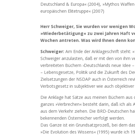
Deutschland & Europa« (2004), »Mythos Waffen-S
europäischen Elitetruppe« (2007)
Herr Schweiger, Sie wurden vor wenigen 
»Wiederbetätigung« zu zwei Jahren Haft ve
Wochen antreten. Was wird Ihnen denn kon
Schweiger:
Am Ende der Anklageschrift steht: »
Schweiger anzulasten, daß er mit den von ihm 
verbreiteten Büchern ›Deutschlands neue Idee – 
– Lebensgesetze, Politik und die Zukunft des Deu
Zielsetzungen der NSDAP auch in Österreich revi
Verbotsgesetz in subjektiver wie auch objektiver 
Die Anklage hat Sätze aus meinen Büchern aus 
ganzes »Verbrechen« besteht darin, daß ich als 
aus dem Verkehr ziehen. Die BRD-Deutschen hab
bekennenden Österreicher verfolgt werden.
Das Ganze ist ein Grundsatzprozeß, bei dem da
»Die Evolution des Wissens« (1995) wurde ich 