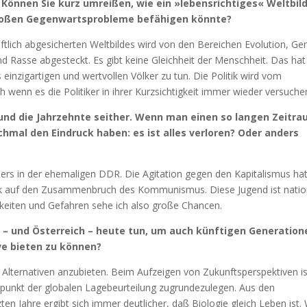
. Können Sie kurz umreißen, wie ein »lebensrichtiges« Weltbil
 großen Gegenwartsprobleme befähigen könnte?
lich abgesicherten Weltbildes wird von den Bereichen Evolution, Gen
 Rasse abgesteckt. Es gibt keine Gleichheit der Menschheit. Das hat
 einzigartigen und wertvollen Völker zu tun. Die Politik wird vom
wenn es die Politiker in ihrer Kurzsichtigkeit immer wieder versuche
 und die Jahrzehnte seither. Wenn man einen so langen Zeitr
mal den Eindruck haben: es ist alles verloren? Oder anders
ders in der ehemaligen DDR. Die Agitation gegen den Kapitalismus ha
blick auf den Zusammenbruch des Kommunismus. Diese Jugend ist natio
rigkeiten und Gefahren sehe ich also große Chancen.
– und Österreich – heute tun, um auch künftigen Generation
e bieten zu können?
Alternativen anzubieten. Beim Aufzeigen von Zukunftsperspektiven is
elpunkt der globalen Lagebeurteilung zugrundezulegen. Aus den
ten Jahre ergibt sich immer deutlicher, daß Biologie gleich Leben ist.