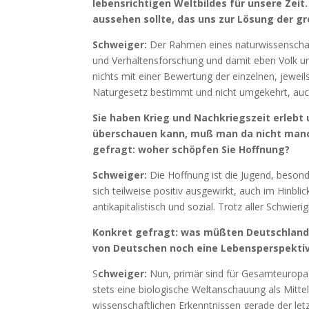
lebensrichtigen Weltbildes für unsere Zeit
aussehen sollte, das uns zur Lösung der
Schweiger:
Der Rahmen eines naturwissenschaft
und Verhaltensforschung und damit eben Volk und
nichts mit einer Bewertung der einzelnen, jeweils
Naturgesetz bestimmt und nicht umgekehrt, auch 
Sie haben Krieg und Nachkriegszeit erlebt
überschauen kann, muß man da nicht manch
gefragt: woher schöpfen Sie Hoffnung?
Schweiger:
Die Hoffnung ist die Jugend, beson
sich teilweise positiv ausgewirkt, auch im Hin
antikapitalistisch und sozial. Trotz aller Schwie
Konkret gefragt: was müßten Deutschland 
von Deutschen noch eine Lebensperspektiv
S
chweiger:
Nun, primär sind für Gesamteuropa 
stets eine biologische Weltanschauung als Mitt
wissenschaftlichen Erkenntnissen gerade der letz