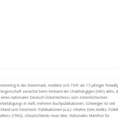
mering in der Steiermark, meldete sich 1941 als 17-jähriger freiwilli
fangenschaft zunächst beim Verband der Unabhängigen (VdU) aktiv, 
eines nationalen Deutsch-Österreichers« zum österreichischen
etätigung« in Haft; mehrere Buchpublikationen. Schweiger ist seit
hland und Österreich. Publikaitionen (u.a.): »Wahre Dein Antlitz. Politi
lkes« (1963), »Deutschlands neue Idee. Nationales Manifest für