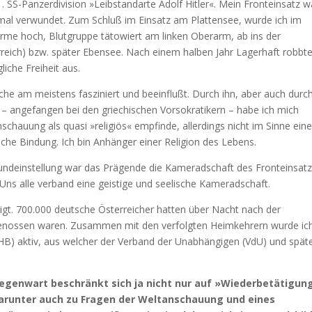
. SS-Panzerdivision »Leibstandarte Adolf Hitler«. Mein Fronteinsatz w
eimal verwundet. Zum Schluß im Einsatz am Plattensee, wurde ich im
Arme hoch, Blutgruppe tätowiert am linken Oberarm, ab ins der
reich) bzw. später Ebensee. Nach einem halben Jahr Lagerhaft robbte
liche Freiheit aus.
che am meistens fasziniert und beeinflußt. Durch ihn, aber auch durc
– angefangen bei den griechischen Vorsokratikern – habe ich mich
schauung als quasi »religiös« empfinde, allerdings nicht im Sinne eine
che Bindung. Ich bin Anhänger einer Religion des Lebens.
undeinstellung war das Prägende die Kameradschaft des Fronteinsat
Uns alle verband eine geistige und seelische Kameradschaft.
gt. 700.000 deutsche Österreicher hatten über Nacht nach der
eigenossen waren. Zusammen mit den verfolgten Heimkehrern wurde ich
HHB) aktiv, aus welcher der Verband der Unabhängigen (VdU) und spät
 Gegenwart beschränkt sich ja nicht nur auf »Wiederbetätigun
darunter auch zu Fragen der Weltanschauung und eines