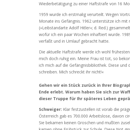
Wiederbetätigung zu einer Haftstrafe von 16 Mon
1959 wurde ich erstmalig verurteilt. Wegen Vortr
Monate ins Gefängnis. 1962 unterstütze ich mit 
(»Leibstandarte Adolf Hitler«; d. Red.) gesammel
wofür ich ein paar Wochen inhaftiert wurde. 1989 
verfaßt und in Umlauf gebracht hatte.
Die aktuelle Haftstrafe werde ich wohl früheste
mich doch ruhig ein. Meine Frau ist tot, so be
ich mich auf die Gefängnisbibliothek. Diese und d
schreiben. Mich schreckt ihr nicht!«
Gehen wir ein Stück zurück in Ihrer Biograp
Ende erlebt. Warum haben Sie sich zur Waf
dieser Truppe für Ihr späteres Leben gepr
Schweiger:
Klar festzustellen ist vorab die prä
Österreich gab es 700.000 Arbeitslose, davon ci
Sie bekamen keinen Groschen und mußten zuseh
kamen ohne Frühstück zur Schule. Diese Not gin