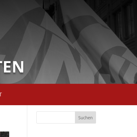
TEN
T