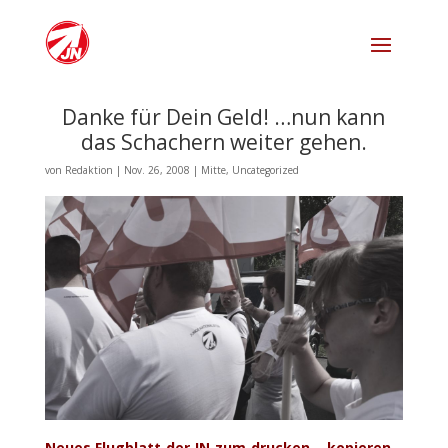
Danke für Dein Geld! …nun kann
das Schachern weiter gehen.
von
Redaktion
|
Nov. 26, 2008
|
Mitte
,
Uncategorized
Neues Flugblatt der JN zum drucken – kopieren –