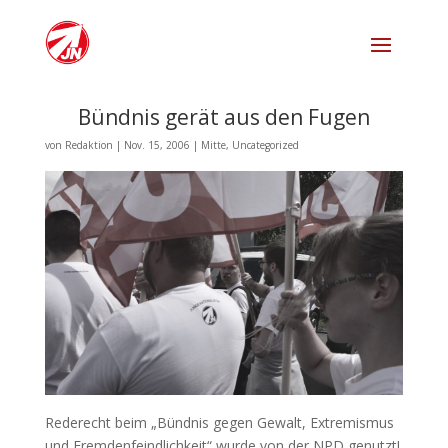
Bündnis gerät aus den Fugen
von
Redaktion
|
Nov. 15, 2006
|
Mitte
,
Uncategorized
Rederecht beim „Bündnis gegen Gewalt, Extremismus
und Fremdenfeindlichkeit“ wurde von der NPD genutzt!