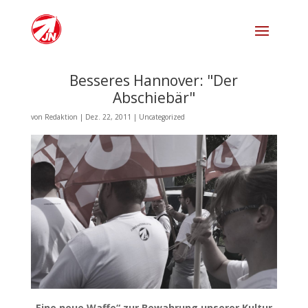
Besseres Hannover: "Der
Abschiebär"
von
Redaktion
|
Dez. 22, 2011
|
Uncategorized
„Eine neue Waffe“ zur Bewahrung unserer Kultur