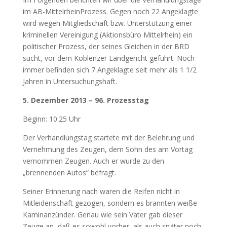
im AB-Mittel­rhein­Prozess. Gegen noch 22 Angeklagte
wird wegen Mitglied­schaft bzw. Unter­stützung einer
kriminellen Vereinigung (Aktionsbüro Mittelrhein) ein
politischer Prozess, der seines Gleichen in der BRD
sucht, vor dem Koblenzer Landgericht geführt. Noch
immer befinden sich 7 Angeklagte seit mehr als 1 1/2
Jahren in Unter­suchungshaft.
5. Dezember 2013 – 96. Prozesstag
Beginn: 10:25 Uhr
Der Verhandlungstag startete mit der Belehrung und
Vernehmung des Zeugen, dem Sohn des am Vortag
vernommen Zeugen. Auch er wurde zu den
„brennenden Autos“ befragt.
Seiner Erinnerung nach waren die Reifen nicht in
Mitleidenschaft gezogen, sondern es brannten weiße
Kaminanzünder. Genau wie sein Vater gab dieser
Zeuge an, daß es sowohl vorher, als auch später noch