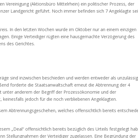
len Vereinigung (Aktionsbüro Mittelrhein) ein politischer Prozess, der
nzer Landgericht geführt. Noch immer befinden sich 7 Angeklagte sei
Kreis. In den letzten Wochen wurde im Oktober nur an einem einzigen
agen. Einige Verteidiger rügten eine hausgemachte Verzögerung des
ns des Gerichtes.
nträge sind inzwischen beschieden und werden entweder als unzulässi
ßend forderte die Staatsanwaltschaft erneut die Abtrennung der 4
nt unter anderem der Begriff der Prozessökonomie und der
t, keinesfalls jedoch für die noch verbliebenen Angeklagten.
iesem Abtrennungsgeschehen, welches offensichtlich bereits entschied
iesem „Deal“ offensichtlich bereits bezüglich des Urteils festgelegt ha
nn Stellungnahmen der Verteidiger zugelassen. Eine Begründung der