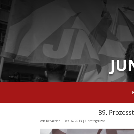
JU
89. Prozess
von
Redaktion
|
Dez. 6, 2013
|
Uncategorized