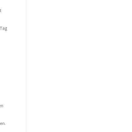
t
 Tag
g
en
ben.