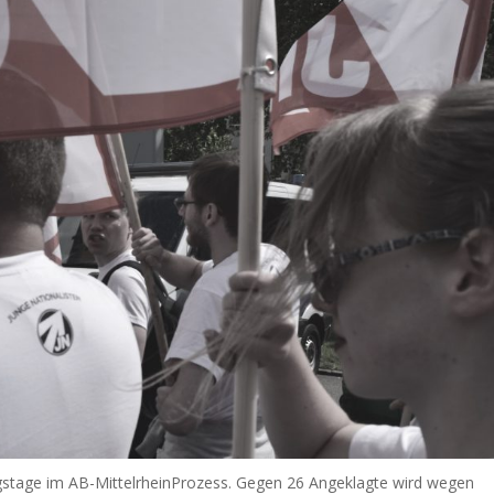
gs­tage im AB-Mittel­rhein­Prozess. Gegen 26 Angeklagte wird wegen