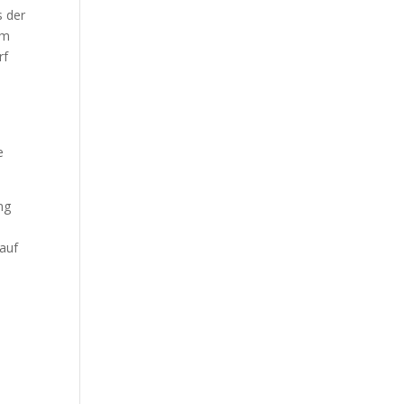
s der
am
rf
n
e
ng
auf