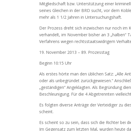
Mitglied­schaft bzw. Unter­stützung einer kriminel
seines Gleichen in der BRD sucht, vor dem Koble
mehr als 1 1/2 Jahren in Unter­suchungshaft.
Der Prozess dreht sich inzwischen nur noch im 
verhandelt, im November bisher an 3 „halben“ T
Verfahrens wegen rechtsstaatswidrigem Verhalte
19. November 2013 – 89. Prozesstag
Beginn 10:15 Uhr
Als erstes hörte man den üblichen Satz: „Alle A
oder als unbegründet zurückgewiesen.“ Anschlie
„geständigen“ Angeklagten. Als Begründung die
Beschleunigung. Für die 4 Abgetrennten vielleich
Es folgten diverse Anträge der Verteidiger zu d
scheint.
Es scheint so zu sein, dass sich die Richter bei d
Im Gegensatz zum letzten Mal, wurden heute da