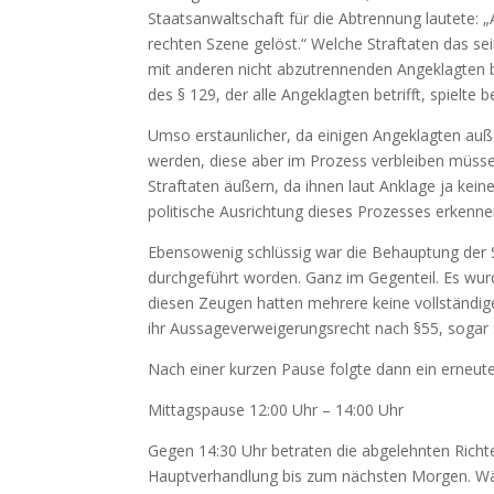
Staatsanwaltschaft für die Abtrennung lautete: 
rechten Szene gelöst.“ Welche Straftaten das se
mit anderen nicht abzutrennenden Angeklagten b
des § 129, der alle Angeklagten betrifft, spielte 
Umso erstaunlicher, da einigen Angeklagten auß
werden, diese aber im Prozess verbleiben müssen
Straftaten äußern, da ihnen laut Anklage ja kein
politische Ausrichtung dieses Prozesses erkenne
Ebensowenig schlüssig war die Behauptung der S
durchgeführt worden. Ganz im Gegenteil. Es wu
diesen Zeugen hatten mehrere keine vollständi
ihr Aussageverweigerungsrecht nach §55, sogar 
Nach einer kurzen Pause folgte dann ein erneut
Mittagspause 12:00 Uhr – 14:00 Uhr
Gegen 14:30 Uhr betraten die abgelehnten Richt
Hauptverhandlung bis zum nächsten Morgen. Wär