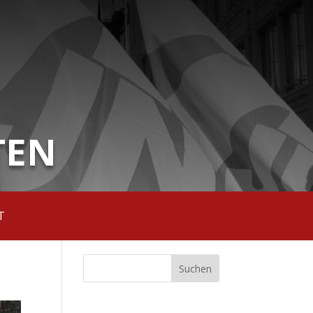
TEN
T