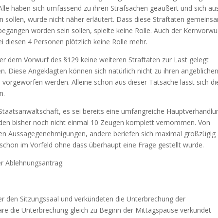
„Alle haben sich umfassend zu ihren Strafsachen geäußert und sich au
in sollen, wurde nicht näher erläutert. Dass diese Straftaten gemeins
egangen worden sein sollen, spielte keine Rolle. Auch der Kernvorwu
bei diesen 4 Personen plötzlich keine Rolle mehr.
er dem Vorwurf des §129 keine weiteren Straftaten zur Last gelegt
. Diese Angeklagten können sich natürlich nicht zu ihren angebliche
e vorgeworfen werden. Alleine schon aus dieser Tatsache lässt sich di
n.
taatsanwaltschaft, es sei bereits eine umfangreiche Hauptverhandlu
rden bisher noch nicht einmal 10 Zeugen komplett vernommen. Von
gen Aussagegenehmigungen, andere beriefen sich maximal großzügig 
schon im Vorfeld ohne dass überhaupt eine Frage gestellt wurde.
er Ablehnungsantrag.
er den Sitzungssaal und verkündeten die Unterbrechung der
e die Unterbrechung gleich zu Beginn der Mittagspause verkündet