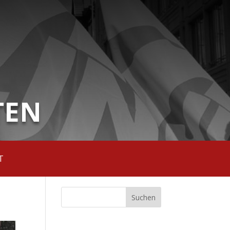
TEN
T