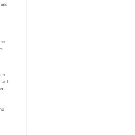
 und
che
rs
ten
f auf
er
und