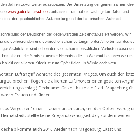
s den Jahren zuvor weiter auszubauen. Die Umsetzung der gemeinsamen Idee
seite
www.gedenkmarsch.de
zentralisiert, um auf die wichtigsten Daten und
ient der geschichtlichen Aufarbeitung und der historischen Wahrheit.
sschreibung der Deutschen der gegenwärtigen Zeit endtabuisiert werden. Wir
 die verheerenden und verbrecherischen Luftangriffe der Alliierten auf deuts
artiger Architektur, sind neben den vielfachen menschlichen Verlusten besonde
e Thematik auf die Straßen unserer Heimatstädte. In Wehmut besinnen wir uns
Kalkül der allierten Krieglust zum Opfer fielen, in Würde gedenken.
ersten Luftangriff während des gesamten Krieges. Um auch den letz
g zu brechen, flogen die alliierten Luftmörder einen gezielten Angrif
Vernichtungsschlag ( Deckname: Grilse ) hatte die Stadt Magdeburg üb
r waren Frauen und Kinder!
egen das Vergessen“ einen Trauermarsch durch, um den Opfern würdig 
 Heimatstadt, stellte keine Kriegsnotwendigkeit dar, sondern war ein
ig, deshalb kommt auch 2010 wieder nach Magdeburg. Lasst uns