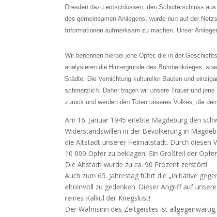
Dresden dazu entschlossen, den Schulterschluss au
des gemeinsamen Anliegens, wurde nun auf der Netz
Informationen aufmerksam zu machen. Unser Anliegen d
Wir benennen hierbei jene Opfer, die in der Geschicht
analysieren die Hintergründe des Bombenkrieges, sowie
Städte. Die Vernichtung kultureller Bauten und einzig
schmerzlich. Daher tragen wir unsere Trauer und jen
zurück und werden den Toten unseres Volkes, die dem 
Am 16. Januar 1945 erlebte Magdeburg den schw
Widerstandswillen in der Bevölkerung in Magdebur
die Altstadt unserer Heimatstadt. Durch diesen 
10 000 Opfer zu beklagen. Ein Großteil der Opfe
Die Altstadt wurde zu ca. 90 Prozent zerstört!
Auch zum 65. Jahrestag führt die „Initiative g
ehrenvoll zu gedenken. Dieser Angriff auf unsere
reines Kalkül der Kriegslust!
Der Wahnsinn des Zeitgeistes ist allgegenwärt