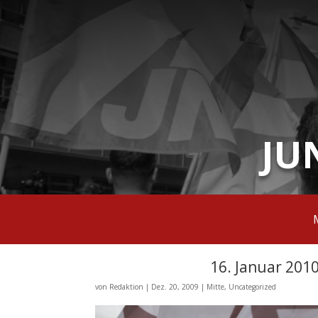
JU
16. Januar 20
von
Redaktion
|
Dez. 20, 2009
|
Mitte
,
Uncategorized