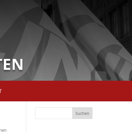
TEN
T
chen