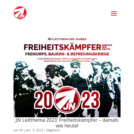
JN Leitthema 2023: Freiheitskämpfer – damals
wie heute!
von
JN
|
Jan. 3, 2023
|
Allgemein