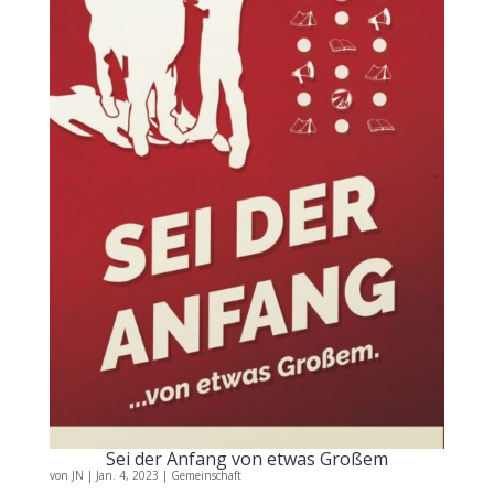
Sei der Anfang von etwas Großem
von
JN
|
Jan. 4, 2023
|
Gemeinschaft