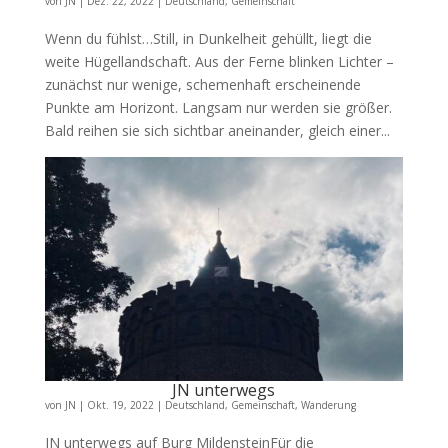
von
JN
|
Dez. 22, 2022
|
Deutschland
,
Gemeinschaft
Wenn du fühlst…Still, in Dunkelheit gehüllt, liegt die
weite Hügellandschaft. Aus der Ferne blinken Lichter –
zunächst nur wenige, schemenhaft erscheinende
Punkte am Horizont. Langsam nur werden sie größer.
Bald reihen sie sich sichtbar aneinander, gleich einer...
JN unterwegs
von
JN
|
Okt. 19, 2022
|
Deutschland
,
Gemeinschaft
,
Wanderung
JN unterwegs auf Burg MildensteinFür die