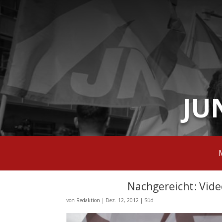
JU
Nachgereicht: Vid
von
Redaktion
|
Dez. 12, 2012
|
Süd