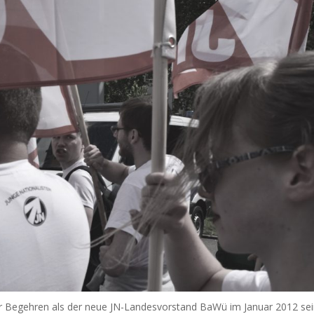
er Begehren als der neue JN-Landesvorstand BaWü im Januar 2012 se