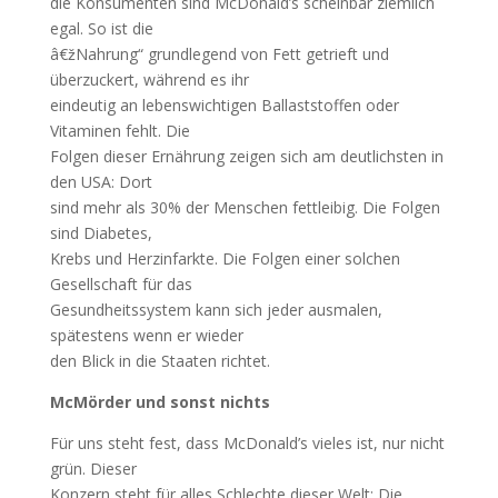
die Konsumenten sind McDonald’s scheinbar ziemlich
egal. So ist die
â€žNahrung“ grundlegend von Fett getrieft und
überzuckert, während es ihr
eindeutig an lebenswichtigen Ballaststoffen oder
Vitaminen fehlt. Die
Folgen dieser Ernährung zeigen sich am deutlichsten in
den USA: Dort
sind mehr als 30% der Menschen fettleibig. Die Folgen
sind Diabetes,
Krebs und Herzinfarkte. Die Folgen einer solchen
Gesellschaft für das
Gesundheitssystem kann sich jeder ausmalen,
spätestens wenn er wieder
den Blick in die Staaten richtet.
McMörder und sonst nichts
Für uns steht fest, dass McDonald’s vieles ist, nur nicht
grün. Dieser
Konzern steht für alles Schlechte dieser Welt: Die