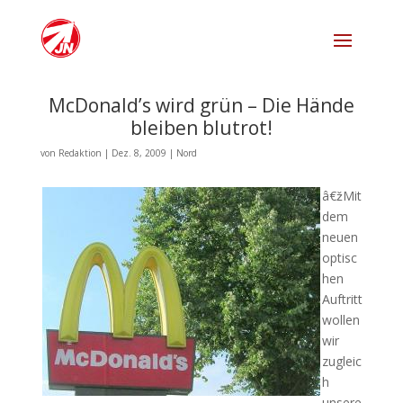
McDonald’s wird grün – Die Hände
bleiben blutrot!
von
Redaktion
|
Dez. 8, 2009
|
Nord
â€žMit
dem
neuen
optisc
hen
Auftritt
wollen
wir
zugleic
h
unsere