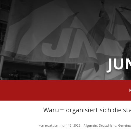
JU
Warum organisiert sich die s
von
redaktion
|
Juni 13, 2026
|
Allgemein
,
Deutschland
,
Gemeinsc