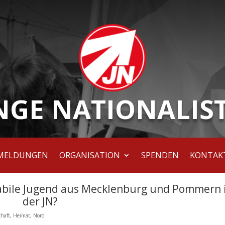
NGE NATIONALIS
MELDUNGEN
ORGANISATION
SPENDEN
KONTAK
tabile Jugend aus Mecklenburg und Pommern 
der JN?
haft
,
Heimat
,
Nord