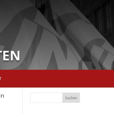
TEN
T
in