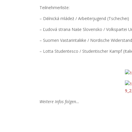
Teilnehmerliste:
– Dělnická mládež / Arbeiterjugend (Tschechei)
– Ľudová strana Naše Slovensko / Volkspartei U
– Suomen Vastarintaliike / Nordische Widerstan
– Lotta Studentesco / Studentischer Kampf (Itali
Weitere Infos folgen…