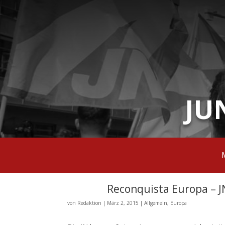
JU
Reconquista Europa – J
von
Redaktion
|
März 2, 2015
|
Allgemein
,
Europa