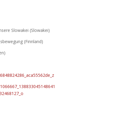
nsere Slowakei (Slowakei)
dsbewegung (Finnland)
en)