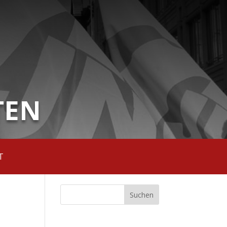
TEN
T