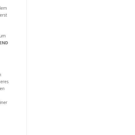
tdem
erst
rum
GEND
n
seres
hen
iner