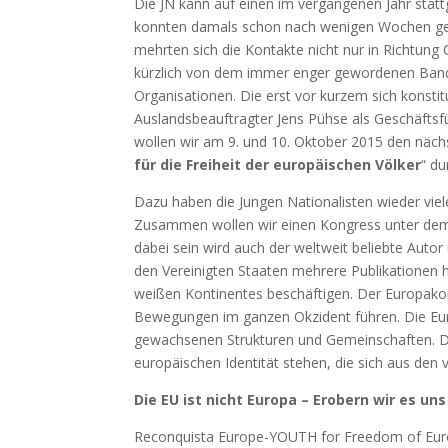
Die JN kann auf einen im vergangenen Jahr stat
konnten damals schon nach wenigen Wochen geer
mehrten sich die Kontakte nicht nur in Richtung
kürzlich von dem immer enger gewordenen Band 
Organisationen.
Die erst vor kurzem sich konstit
Auslandsbeauftragter Jens Pühse als Geschäftsf
wollen wir am 9. und 10. Oktober 2015 den näc
für die Freiheit der europäischen Völker
“ du
Dazu haben die Jungen Nationalisten wieder vie
Zusammen wollen wir einen Kongress unter dem Z
dabei sein wird auch der weltweit beliebte Autor
den Vereinigten Staaten mehrere Publikationen
weißen Kontinentes beschäftigen. Der Europakong
Bewegungen im ganzen Okzident führen. Die Euro
gewachsenen Strukturen und Gemeinschaften. Da
europäischen Identität stehen, die sich aus den 
Die EU ist nicht Europa – Erobern wir es uns
Reconquista Europe-YOUTH for Freedom of Eur