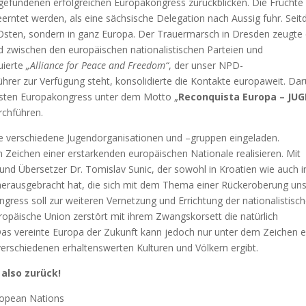
tgefundenen erfolgreichen Europakongress zurückblicken. Die Früchte
ntet werden, als eine sächsische Delegation nach Aussig fuhr. Sei
 Osten, sondern in ganz Europa. Der Trauermarsch in Dresden zeugte 
zwischen den europäischen nationalistischen Parteien und
uierte
„Alliance for Peace and Freedom“
, der unser NPD-
ührer zur Verfügung steht, konsolidierte die Kontakte europaweit. Da
hsten Europakongress unter dem Motto „
Reconquista Europa – JU
rchführen.
le verschiedene Jugendorganisationen und –gruppen eingeladen.
eichen einer erstarkenden europäischen Nationale realisieren. Mit
 und Übersetzer Dr. Tomislav Sunic, der sowohl in Kroatien wie auch i
 herausgebracht hat, die sich mit dem Thema einer Rückeroberung un
ress soll zur weiteren Vernetzung und Errichtung der nationalistisc
päische Union zerstört mit ihrem Zwangskorsett die natürlich
s vereinte Europa der Zukunft kann jedoch nur unter dem Zeichen e
verschiedenen erhaltenswerten Kulturen und Völkern ergibt.
 also zurück!
opean Nations