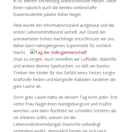
in 50 Metern Entfernung unentschlossen herum. Unter
ihnen natürlich auch die bereits vorbestrafte
Dauerstudentin Juliane Rahel Nagel.
Flink wurde der Informationsstand aufgebaut und die
ersten Lebensmittelbeutel verteilt. Auf Grund der
unerwarteten hohen Nachfrage entschlossen wir uns
daher beim nahegelegenen Supermarkt für
reichlich
Nachs
chub zu sorgen. Auch verteilten wir Luftbälle, Malstifte
und andere diverse Spielsachen, so daß ein buntes
Treiben der Kinder für das Gefühl eines Festes sorgte.
Kraftvolle Reden und klangvolle Balladen rundeten die
gute Laune ab.
Doch gute Laune hatte an diesem Tag nicht jeder. Erst
verlor Frau Nagel ihren Kundgebungsort und mußte
weichen, und dann flüchtete sie schnellen Schrittes als
sie erklären sollte, warum Sie die
Lebensmittelverteilungan Deutsche unbedingt
verhindern wollte. Vermutlich begab sie sich nach