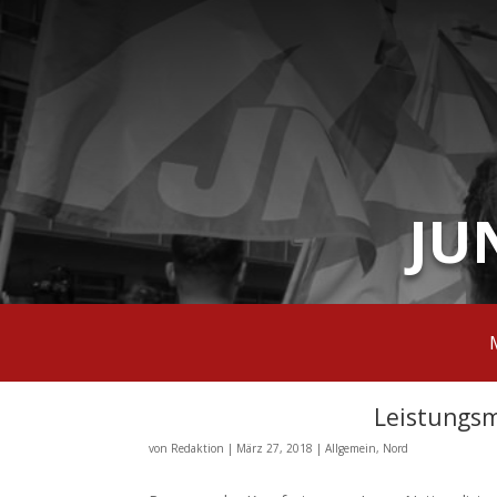
JU
Leistungsm
von
Redaktion
|
März 27, 2018
|
Allgemein
,
Nord