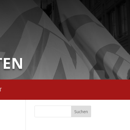
TEN
T