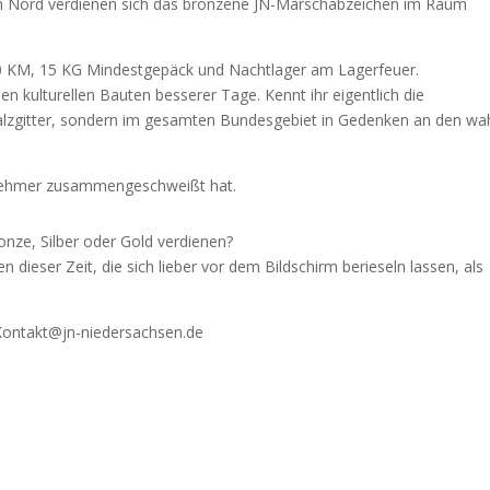
en Nord verdienen sich das bronzene JN-Marschabzeichen im Raum
 50 KM, 15 KG Mindestgepäck und Nachtlager am Lagerfeuer.
n kulturellen Bauten besserer Tage. Kennt ihr eigentlich die
 Salzgitter, sondern im gesamten Bundesgebiet in Gedenken an den wa
eilnehmer zusammengeschweißt hat.
onze, Silber oder Gold verdienen?
 dieser Zeit, die sich lieber vor dem Bildschirm berieseln lassen, als
 Kontakt@jn-niedersachsen.de