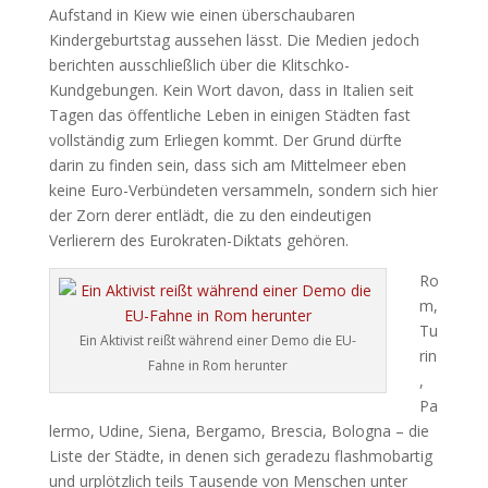
Aufstand in Kiew wie einen überschaubaren
Kindergeburtstag aussehen lässt. Die Medien jedoch
berichten ausschließlich über die Klitschko-
Kundgebungen. Kein Wort davon, dass in Italien seit
Tagen das öffentliche Leben in einigen Städten fast
vollständig zum Erliegen kommt. Der Grund dürfte
darin zu finden sein, dass sich am Mittelmeer eben
keine Euro-Verbündeten versammeln, sondern sich hier
der Zorn derer entlädt, die zu den eindeutigen
Verlierern des Eurokraten-Diktats gehören.
Ro
m,
Tu
Ein Aktivist reißt während einer Demo die EU-
rin
Fahne in Rom herunter
,
Pa
lermo, Udine, Siena, Bergamo, Brescia, Bologna – die
Liste der Städte, in denen sich geradezu flashmobartig
und urplötzlich teils Tausende von Menschen unter