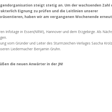
ugendorganisation steigt stetig an. Um der wachsenden Zahl 
akterlich Eignung zu prüfen und die Leitlinien unserer
u präsentieren, haben wir am vergangenen Wochenende erneu
en Infotage in Essen(NRW), Hannover und dem Erzgebirge. Als Näch
agen.
lung vom Gründer und Leiter des Sturmzeichen-Verlages Sascha Krolz
nseren Liedermacher Benjamin Gruhn.
üßen die neuen Anwärter in der JN!