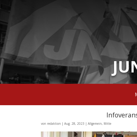
JU
Infoveran
von
redaktion
|
Aug. 28, 2023
|
Allgemein
,
Mitte