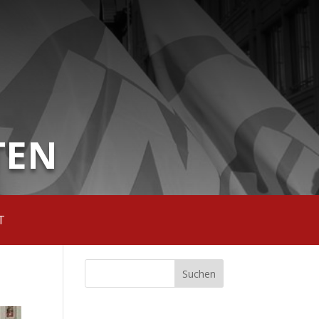
TEN
T