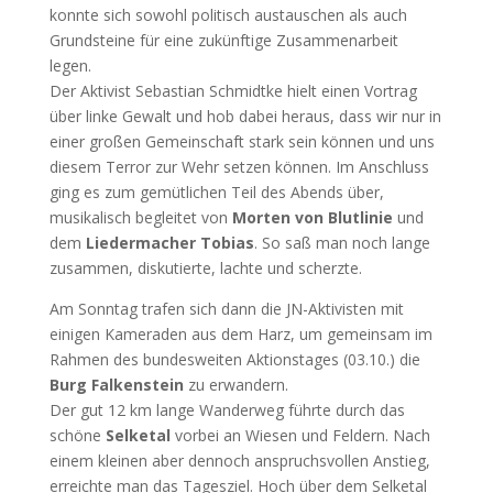
konnte sich sowohl politisch austauschen als auch
Grundsteine für eine zukünftige Zusammenarbeit
legen.
Der Aktivist Sebastian Schmidtke hielt einen Vortrag
über linke Gewalt und hob dabei heraus, dass wir nur in
einer großen Gemeinschaft stark sein können und uns
diesem Terror zur Wehr setzen können. Im Anschluss
ging es zum gemütlichen Teil des Abends über,
musikalisch begleitet von
Morten von Blutlinie
und
dem
Liedermacher Tobias
. So saß man noch lange
zusammen, diskutierte, lachte und scherzte.
Am Sonntag trafen sich dann die JN-Aktivisten mit
einigen Kameraden aus dem Harz, um gemeinsam im
Rahmen des bundesweiten Aktionstages (03.10.) die
Burg Falkenstein
zu erwandern.
Der gut 12 km lange Wanderweg führte durch das
schöne
Selketal
vorbei an Wiesen und Feldern. Nach
einem kleinen aber dennoch anspruchsvollen Anstieg,
erreichte man das Tagesziel. Hoch über dem Selketal