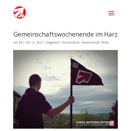
Gemeinschaftswochenende im Harz
von
JN
|
Okt. 6, 2021
|
Allgemein
,
Deutschland
,
Gemeinschaft
,
Mitte