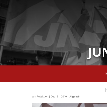
JU
von
Redaktion
|
Dez. 31, 2010
|
Allgemein