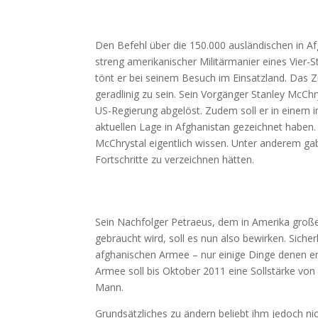
Den Befehl über die 150.000 ausländischen in A
streng amerikanischer Militärmanier eines Vier-S
tönt er bei seinem Besuch im Einsatzland. Das Zi
geradlinig zu sein. Sein Vorgänger Stanley McCh
US-Regierung abgelöst. Zudem soll er in einem
aktuellen Lage in Afghanistan gezeichnet haben
McChrystal eigentlich wissen. Unter anderem gab
Fortschritte zu verzeichnen hätten.
Sein Nachfolger Petraeus, dem in Amerika groß
gebraucht wird, soll es nun also bewirken. Sicher
afghanischen Armee – nur einige Dinge denen er
Armee soll bis Oktober 2011 eine Sollstärke von
Mann.
Grundsätzliches zu ändern beliebt ihm jedoch nic