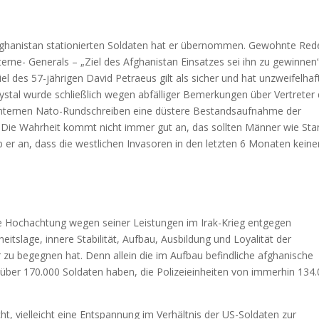
fghanistan stationierten Soldaten hat er übernommen. Gewohnte Red
terne- Generals – „Ziel des Afghanistan Einsatzes sei ihn zu gewinnen
el des 57-jährigen David Petraeus gilt als sicher und hat unzweifelhaf
rystal wurde schließlich wegen abfälliger Bemerkungen über Vertreter 
 internen Nato-Rundschreiben eine düstere Bestandsaufnahme der
. Die Wahrheit kommt nicht immer gut an, das sollten Männer wie Sta
 er an, dass die westlichen Invasoren in den letzten 6 Monaten keiner
e Hochachtung wegen seiner Leistungen im Irak-Krieg entgegen
heitslage, innere Stabilität, Aufbau, Ausbildung und Loyalität der
 zu begegnen hat. Denn allein die im Aufbau befindliche afghanische
 über 170.000 Soldaten haben, die Polizeieinheiten von immerhin 134
ht, vielleicht eine Entspannung im Verhältnis der US-Soldaten zur