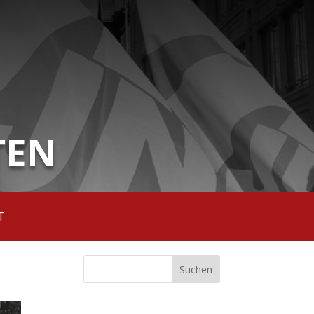
TEN
T