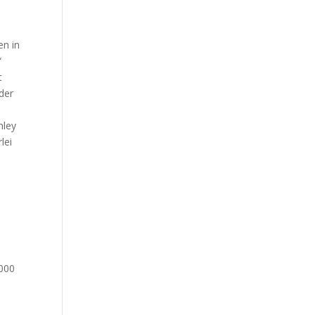
en in
“
t
der
nley
lei
.000