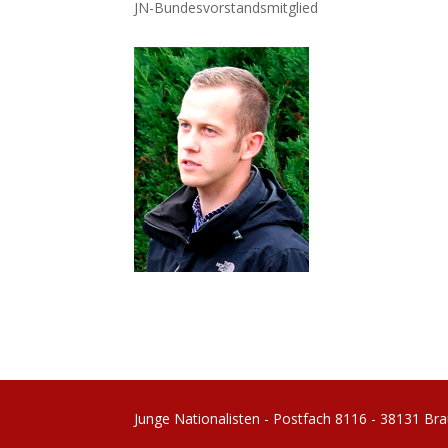
JN-Bundesvorstandsmitglied
Junge Nationalisten - Postfach 8116 - 38131