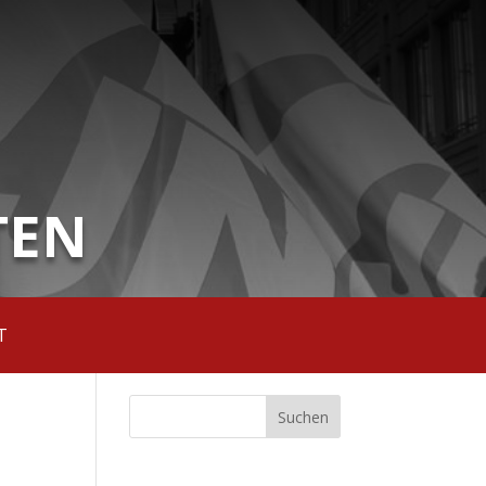
TEN
T