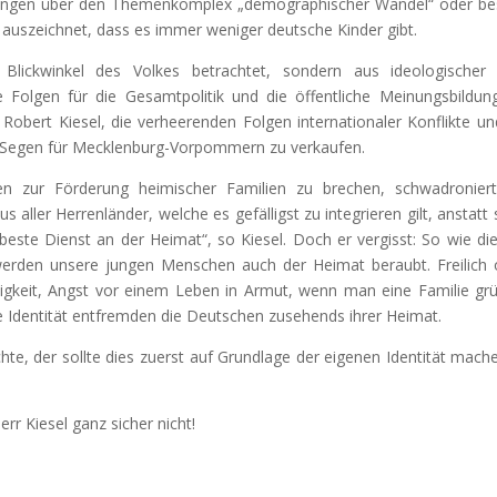
dungen über den Themenkomplex „demographischer Wandel“ oder be
h auszeichnet, dass es immer weniger deutsche Kinder gibt.
ickwinkel des Volkes betrachtet, sondern aus ideologischer 
e Folgen für die Gesamtpolitik und die öffentliche Meinungsbildun
“ Robert Kiesel, die verheerenden Folgen internationaler Konflikte un
Segen für Mecklenburg-Vorpommern zu verkaufen.
en zur Förderung heimischer Familien zu brechen, schwadronier
ller Herrenländer, welche es gefälligst zu integrieren gilt, anstatt s
ste Dienst an der Heimat“, so Kiesel. Doch er vergisst: So wie die
werden unsere jungen Menschen auch der Heimat beraubt. Freilich
sigkeit, Angst vor einem Leben in Armut, wenn man eine Familie gr
ne Identität entfremden die Deutschen zusehends ihrer Heimat.
e, der sollte dies zuerst auf Grundlage der eigenen Identität mache
r Kiesel ganz sicher nicht!