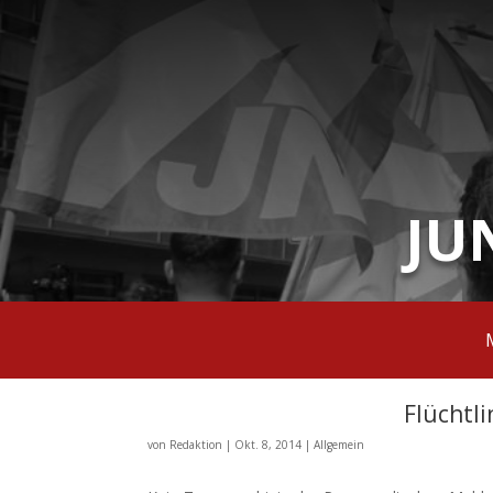
JU
Flüchtl
von
Redaktion
|
Okt. 8, 2014
|
Allgemein