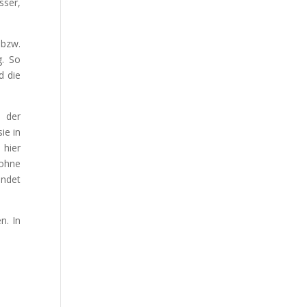
sser,
bzw.
g. So
d die
t der
ie in
 hier
 ohne
ündet
n. In