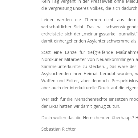
Kein Tag vergeht in der Pressewelt ohne Mel
die Vergreisung unseres Volkes, die sich dadurc
Leider werden die Themen nicht aus dem Bl
wirtschaftlicher Sicht. Das hat schwerwiegend
erdreistete sich der „meinungsstarke Journalist
damit einhergehenden Asylantenschwemme als 
Statt eine Lanze für tiefgreifende Maßnahm
Nordkurier-Mitarbeiter von Neuankömmlingen aus a
Sammelunterkünfte zu stecken. „Das wäre der be
Asylsuchenden ihrer Heimat beraubt wurden, 
Waffen und Folter, aber dennoch: Perspektivlo
aber auch der interkulturelle Druck auf die eige
Wer sich für die Menschenrechte einsetzen möcht
der BRD hätten wir damit genug zu tun.
Doch wollen das die Herrschenden überhaupt? Her
Sebastian Richter