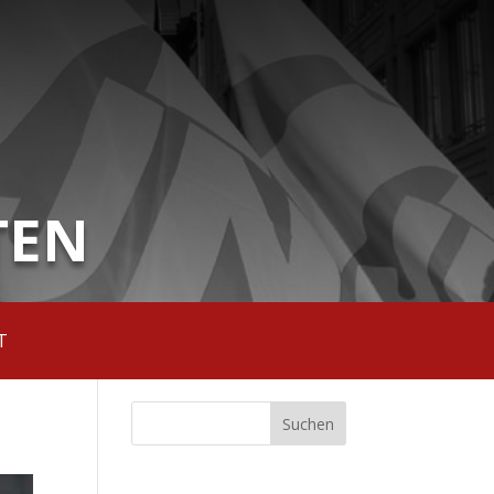
TEN
T