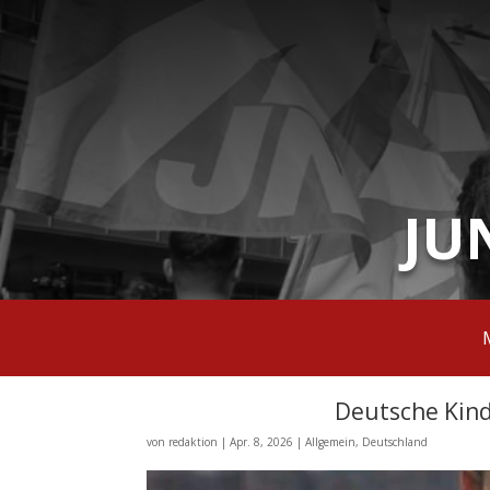
JU
Deutsche Kind
von
redaktion
|
Apr. 8, 2026
|
Allgemein
,
Deutschland