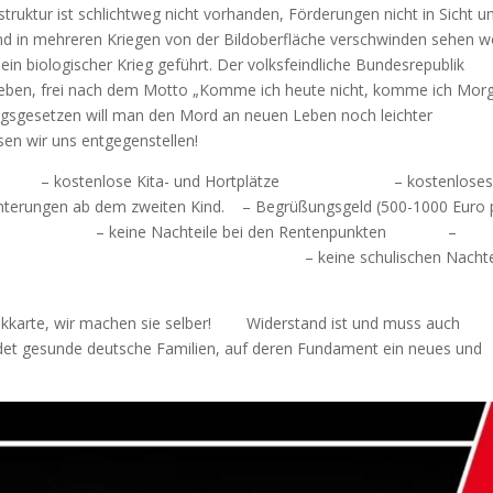
astruktur ist schlichtweg nicht vorhanden, Förderungen nicht in Sicht u
d in mehreren Kriegen von der Bildoberfläche verschwinden sehen wo
 ein biologischer Krieg geführt. Der volksfeindliche Bundesrepublik
nleben, frei nach dem Motto „Komme ich heute nicht, komme ich Mor
ngsgesetzen will man den Mord an neuen Leben noch leichter
en wir uns entgegenstellen!
lien:
– kostenlose Kita- und Hortplätze – kostenlose
ngen ab dem zweiten Kind. – Begrüßungsgeld (500-1000 Euro 
ne Nachteile bei den Rentenpunkten –
erst für Deutsche – keine schulischen Nachtei
stikkarte, wir machen sie selber! Widerstand ist und muss auch
ündet gesunde deutsche Familien, auf deren Fundament ein neues und