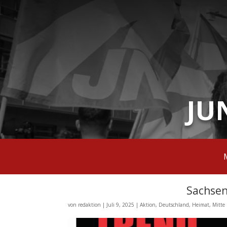
JU
Sachsen
von
redaktion
|
Juli 9, 2025
|
Aktion
,
Deutschland
,
Heimat
,
Mitte