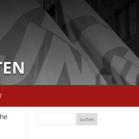
TEN
T
che