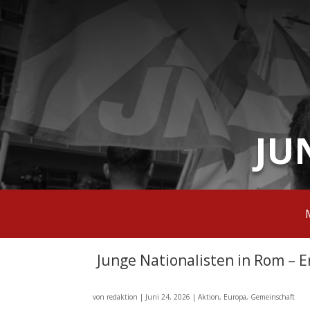
JU
Junge Nationalisten in Rom – 
von
redaktion
|
Juni 24, 2026
|
Aktion
,
Europa
,
Gemeinschaft