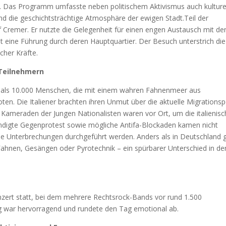
. Das Programm umfasste neben politischem Aktivismus auch kulture
 die geschichtsträchtige Atmosphäre der ewigen Stadt.Teil der
 Cremer. Er nutzte die Gelegenheit für einen engen Austausch mit de
lt eine Führung durch deren Hauptquartier. Der Besuch unterstrich die
cher Kräfte.
 Teilnehmern
als 10.000 Menschen, die mit einem wahren Fahnenmeer aus
ten. Die Italiener brachten ihren Unmut über die aktuelle Migrationspo
Kameraden der Jungen Nationalisten waren vor Ort, um die italienis
kündigte Gegenprotest sowie mögliche Antifa-Blockaden kamen nicht
e Unterbrechungen durchgeführt werden. Anders als in Deutschland 
 Fahnen, Gesängen oder Pyrotechnik – ein spürbarer Unterschied in de
s
zert statt, bei dem mehrere Rechtsrock-Bands vor rund 1.500
g war hervorragend und rundete den Tag emotional ab.